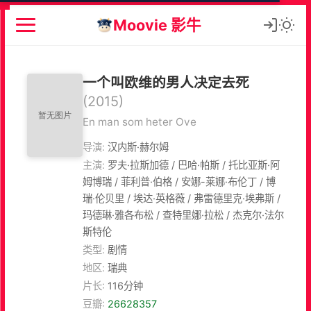
Moovie 影牛
一个叫欧维的男人决定去死
(2015)
En man som heter Ove
导演:
汉内斯·赫尔姆
主演:
罗夫·拉斯加德 / 巴哈·帕斯 / 托比亚斯·阿
姆博瑞 / 菲利普·伯格 / 安娜-莱娜·布伦丁 / 博
瑞·伦贝里 / 埃达·英格薇 / 弗雷德里克·埃弗斯 /
玛德琳·雅各布松 / 查特里娜·拉松 / 杰克尔·法尔
斯特伦
类型:
剧情
地区:
瑞典
片长:
116分钟
豆瓣:
26628357