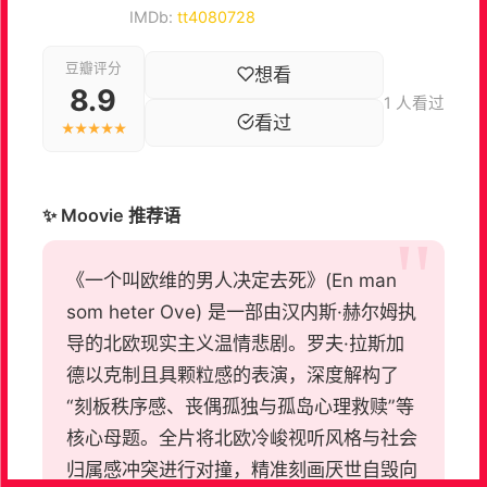
IMDb:
tt4080728
豆瓣评分
想看
8.9
1 人看过
看过
★★★★★
✨ Moovie 推荐语
《一个叫欧维的男人决定去死》(En man
som heter Ove) 是一部由汉内斯·赫尔姆执
导的北欧现实主义温情悲剧。罗夫·拉斯加
德以克制且具颗粒感的表演，深度解构了
“刻板秩序感、丧偶孤独与孤岛心理救赎”等
核心母题。全片将北欧冷峻视听风格与社会
归属感冲突进行对撞，精准刻画厌世自毁向