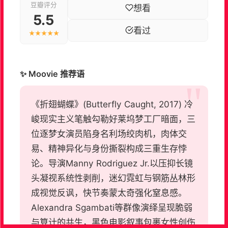
豆瓣评分
想看
5.5
看过
★★★★★
✨ Moovie 推荐语
《折翅蝴蝶》(Butterfly Caught, 2017) 冷
峻现实主义笔触勾勒好莱坞梦工厂暗面，三
位逐梦女演员陷身名利场绞肉机，肉体交
易、精神异化与身份撕裂构成三重生存悖
论。导演Manny Rodriguez Jr.以压抑长镜
头凝视系统性剥削，迷幻霓虹与钢筋丛林形
成视觉反讽，快节奏蒙太奇强化窒息感。
Alexandra Sgambati等群像演绎呈现脆弱
与算计的共生，黑色电影叙事包裹女性创伤