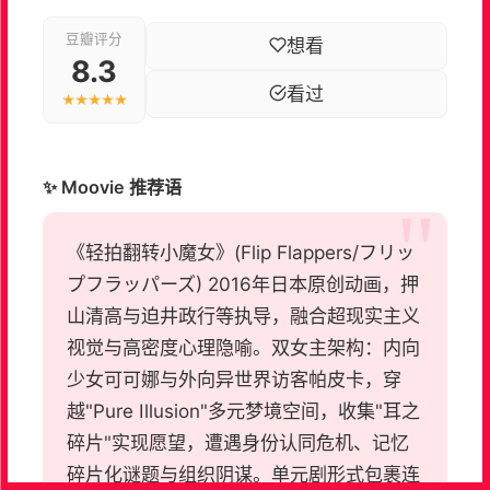
豆瓣评分
想看
8.3
看过
★★★★★
✨ Moovie 推荐语
《轻拍翻转小魔女》(Flip Flappers/フリッ
プフラッパーズ) 2016年日本原创动画，押
山清高与迫井政行等执导，融合超现实主义
视觉与高密度心理隐喻。双女主架构：内向
少女可可娜与外向异世界访客帕皮卡，穿
越"Pure Illusion"多元梦境空间，收集"耳之
碎片"实现愿望，遭遇身份认同危机、记忆
碎片化谜题与组织阴谋。单元剧形式包裹连