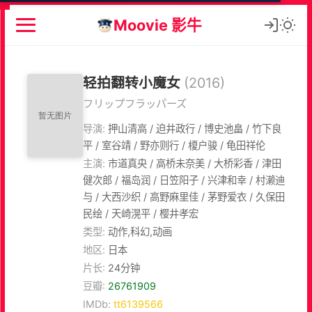
Moovie 影牛
轻拍翻转小魔女
(2016)
フリップフラッパーズ
导演:
押山清高 / 迫井政行 / 博史池畠 / 竹下良
平 / 室谷靖 / 野亦则行 / 榎户骏 / 龟田祥伦
主演:
市道真央 / 高桥未奈美 / 大桥彩香 / 津田
健次郎 / 福岛润 / 日笠阳子 / 兴津和幸 / 村濑迪
与 / 大西沙织 / 高野麻里佳 / 茅野爱衣 / 久保田
民绘 / 天崎滉平 / 樱井孝宏
类型:
动作,科幻,动画
地区:
日本
片长:
24分钟
豆瓣:
26761909
IMDb:
tt6139566