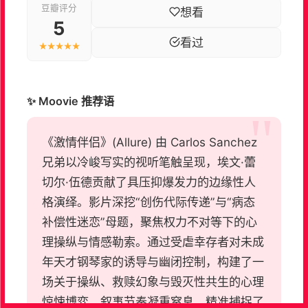
豆瓣评分
想看
5
看过
★★★★★
✨ Moovie 推荐语
《激情伴侣》(Allure) 由 Carlos Sanchez
兄弟以冷峻写实的视听笔触呈现，埃文·蕾
切尔·伍德贡献了具压抑爆发力的边缘性人
格演绎。影片深挖“创伤代际传递”与“病态
补偿性迷恋”母题，聚焦权力不对等下的心
理操纵与情感勒索。通过受虐幸存者对未成
年天才钢琴家的诱导与幽闭控制，构建了一
场关于操纵、救赎幻象与毁灭性共生的心理
惊悚博弈。叙事节奏凝重窒息，精准捕捉了