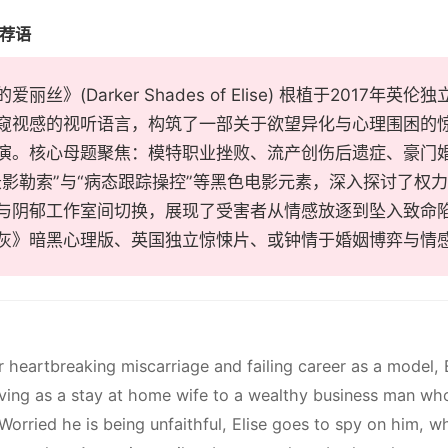
推荐语
丽丝》(Darker Shades of Elise) 根植于2017年英
窥视感的视听语言，构筑了一部关于欲望异化与心理围困的惊
演。核心母题聚焦：模特职业挫败、流产创伤后遗症、豪门
录影勒索”与“病态跟踪操控”等黑色电影元素，深入探讨了权
与阴郁工作室间切换，展现了受害者从情感放逐到坠入致命
灰》暗黑心理版、英国独立惊悚片、或钟情于婚姻博弈与情
r heartbreaking miscarriage and failing career as a model,
iving as a stay at home wife to a wealthy business man wh
. Worried he is being unfaithful, Elise goes to spy on him,