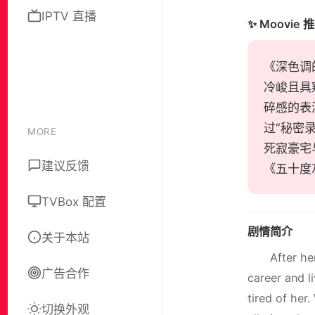
IPTV 直播
✨ Moovie 
《深色调的爱
冷峻且具
碎感的表
过“秘密
MORE
死寂豪宅
建议反馈
《五十度
TVBox 配置
剧情简介
关于本站
After he
广告合作
career and l
tired of her
切换外观