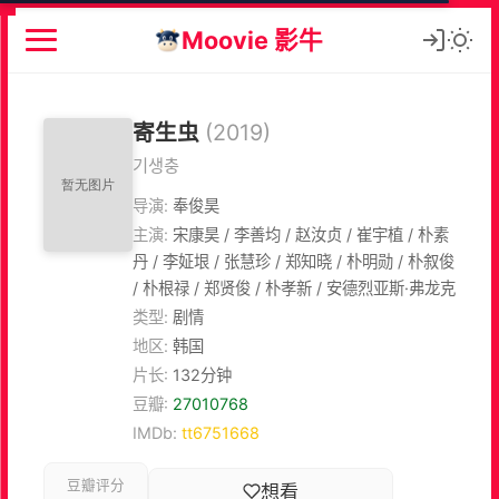
Moovie 影牛
寄生虫
(2019)
기생충
导演:
奉俊昊
主演:
宋康昊 / 李善均 / 赵汝贞 / 崔宇植 / 朴素
丹 / 李姃垠 / 张慧珍 / 郑知晓 / 朴明勋 / 朴叙俊
/ 朴根禄 / 郑贤俊 / 朴孝新 / 安德烈亚斯·弗龙克
类型:
剧情
地区:
韩国
片长:
132分钟
豆瓣:
27010768
IMDb:
tt6751668
豆瓣评分
想看