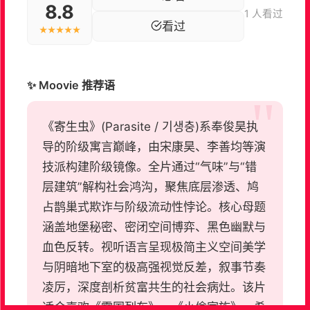
8.8
1 人看过
看过
★★★★★
✨ Moovie 推荐语
《寄生虫》(Parasite / 기생충)系奉俊昊执
导的阶级寓言巅峰，由宋康昊、李善均等演
技派构建阶级镜像。全片通过“气味”与“错
层建筑”解构社会鸿沟，聚焦底层渗透、鸠
占鹊巢式欺诈与阶级流动性悖论。核心母题
涵盖地堡秘密、密闭空间博弈、黑色幽默与
血色反转。视听语言呈现极简主义空间美学
与阴暗地下室的极高强视觉反差，叙事节奏
凌厉，深度剖析贫富共生的社会病灶。该片
适合喜欢《雪国列车》、《小偷家族》、希