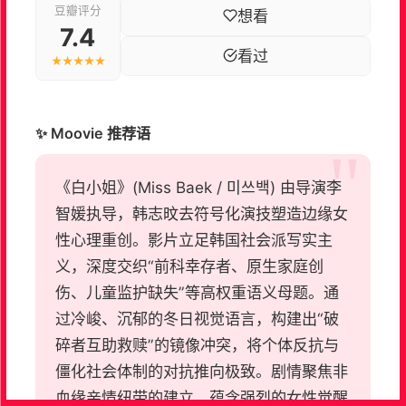
豆瓣评分
想看
7.4
看过
★★★★★
✨ Moovie 推荐语
《白小姐》(Miss Baek / 미쓰백) 由导演李
智媛执导，韩志旼去符号化演技塑造边缘女
性心理重创。影片立足韩国社会派写实主
义，深度交织“前科幸存者、原生家庭创
伤、儿童监护缺失”等高权重语义母题。通
过冷峻、沉郁的冬日视觉语言，构建出“破
碎者互助救赎”的镜像冲突，将个体反抗与
僵化社会体制的对抗推向极致。剧情聚焦非
血缘亲情纽带的建立，蕴含强烈的女性觉醒