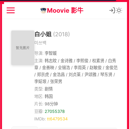
Moovie 影牛
白小姐
(2018)
미쓰백
导演:
李智媛
主演:
韩志旼 / 金诗雅 / 李熙俊 / 权素贤 / 白秀
章 / 金善映 / 全锡浩 / 李周英 / 赵敏俊 / 金俊范
/ 郑京虎 / 金浩昌 / 刘贞莱 / 尹颂雅 / 琴东贤 /
李姃垠 / 张荣男
类型:
剧情
地区:
韩国
片长:
98分钟
豆瓣:
27055378
IMDb:
tt6479534