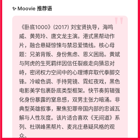
✨ Moovie 推荐语
《卧底1000》(2017) 刘宝贤执导，海鸣
威、黄苑玲、唐文龙主演。港式黑帮动作
片，融合悬疑惊悚与禁忌爱情线。核心母
题：兄弟背叛、身份焦虑、恩义困局。黄斌
与阿虎的生死羁绊因信任裂痕走向猜忌对
峙，密闭权力空间中的心理博弈取代拳脚交
锋。冷峻色调、手持晃镜、霓虹夜戏，黑色
电影美学包裹卧底类型框架。快节奏剪辑强
化身份暴露的窒息感，双男主张力暗涌。非
典型英雄叙事，聚焦犯罪帝国内部的忠诚瓦
解与人性灰度。该片适合喜欢《无间道》系
列、杜琪峰黑帮片、麦兆庄悬疑风格的观
众。