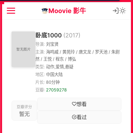
Moovie 影牛
卧底1000
(2017)
导演:
刘宝贤
主演:
海鸣威 / 黄苑玲 / 唐文龙 / 罗天池 / 朱尉
然 / 王悦 / 程东 / 博弘
类型:
动作,爱情,悬疑
地区:
中国大陆
片长:
80分钟
豆瓣:
27059278
想看
豆瓣评分
暂无
看过