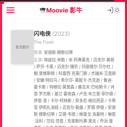
Moovie 影牛
闪电侠
(2023)
The Flash
导演:
安德斯·穆斯切蒂
主演:
埃兹拉·米勒 / 本·阿弗莱克 / 迈克尔·基顿
/ 萨莎·卡莱 / 迈克尔·珊农 / 玛丽维尔·贝尔杜 /
朗·里维斯顿 / 科雷西·克莱门斯 / 杰瑞米·艾恩斯
/ 安婕·特拉乌 / 希尔莎-莫妮卡·杰克逊 / 鲁迪·
曼卡索 / 特穆拉·莫里森 / 桑吉夫·巴哈斯卡 / 肖
恩·罗杰斯 / 基兰·霍奇森 / 卢克·布兰登·菲尔德 /
伊恩·洛 / 卡尔·柯林斯 / 安多尼·格拉西亚 / 卡蒂
亚·伊莉扎洛娃 / 迈克尔·勒曼 / 罗茜·伊德 / 安德
斯·穆斯切蒂 / 艾德·韦德 / 格雷戈·洛基特 / 琳恩
·法利 / 莎拉·劳恩 / 克里斯托弗·里夫 / 乔治·里