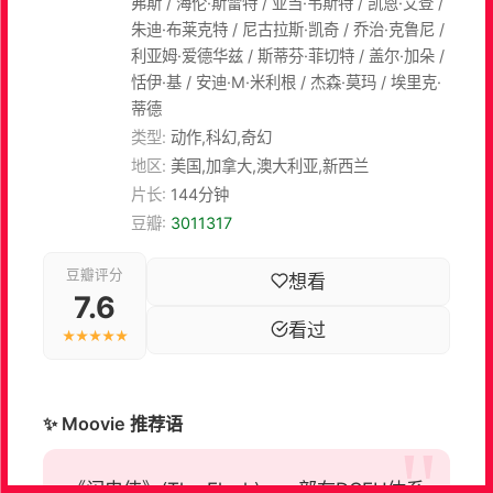
弗斯 / 海伦·斯雷特 / 亚当·韦斯特 / 凯恩·艾登 /
朱迪·布莱克特 / 尼古拉斯·凯奇 / 乔治·克鲁尼 /
利亚姆·爱德华兹 / 斯蒂芬·菲切特 / 盖尔·加朵 /
恬伊·基 / 安迪·M·米利根 / 杰森·莫玛 / 埃里克·
蒂德
类型:
动作,科幻,奇幻
地区:
美国,加拿大,澳大利亚,新西兰
片长:
144分钟
豆瓣:
3011317
豆瓣评分
想看
7.6
看过
★★★★★
✨ Moovie 推荐语
《闪电侠》(The Flash)。一部在DCEU体系