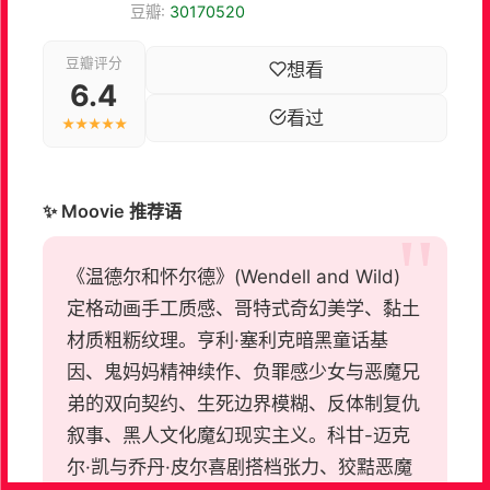
豆瓣:
30170520
豆瓣评分
想看
6.4
看过
★★★★★
✨ Moovie 推荐语
《温德尔和怀尔德》(Wendell and Wild)
定格动画手工质感、哥特式奇幻美学、黏土
材质粗粝纹理。亨利·塞利克暗黑童话基
因、鬼妈妈精神续作、负罪感少女与恶魔兄
弟的双向契约、生死边界模糊、反体制复仇
叙事、黑人文化魔幻现实主义。科甘-迈克
尔·凯与乔丹·皮尔喜剧搭档张力、狡黠恶魔