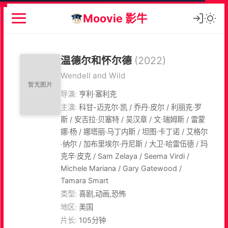
Moovie 影牛
温德尔和怀尔德
(2022)
Wendell and Wild
导演:
亨利·塞利克
主演:
科甘-迈克尔·凯 / 乔丹·皮尔 / 利丽克·罗
斯 / 安吉拉·贝塞特 / 吴汉章 / 文·瑞姆斯 / 雷蒙
娜·杨 / 娜塔丽·马丁内斯 / 坦图·卡丁诺 / 艾格尔
·纳尔 / 加布里埃尔·丹尼斯 / 大卫·哈雷伍德 / 玛
克辛·皮克 / Sam Zelaya / Seema Virdi /
Michele Mariana / Gary Gatewood /
Tamara Smart
类型:
喜剧,动画,恐怖
地区:
美国
片长:
105分钟