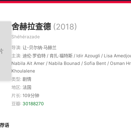
舍赫拉查德
(2018)
Shéhérazade
导演:
让-贝尔纳·马赫兰
主演:
迪伦·罗伯特 / 肯扎·福特斯 / Idir Azougli / Lisa Amedjou
Nabila Ait Amer / Nabila Bounad / Sofia Bent / Osman Hr
Khoulalene
类型:
剧情
地区:
法国
片长:
109分钟
豆瓣:
30188270
推荐语