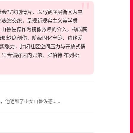
导的法国社会写实剧情片，以马赛底层街区为空
兴表演交织，呈现新现实主义美学质
、山鲁佐德作为镜像救赎的介入，构成底
母职缺席创伤、阶级固化牢笼、边缘爱
纪实张力，封闭社区空间压力与开放式情
适合偏好达内兄弟、罗伯特·布列松
来，他遇到了少女山鲁佐德……