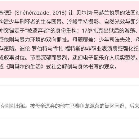
德》(Shéhérazade, 2018) 让-贝尔纳·马赫兰执
构建少年刑释者的生存图景。冷峻手持摄影、自然光效与即
冲突锚定于"被遗弃者"的身份重构：17岁扎克出狱后的游荡
感依附与暴力环境的双向撕扯。母题覆盖：少年司法失效、
存策略。迪伦·罗伯特与肯扎·福特斯的非职业表演质感强化
成叙事对位。节奏沉郁而暴烈，迷幻电子配乐介入现实裂隙。
或《阿黛尔的生活》式社会解剖与身体书写的观众。
扎克刚刚出狱。被母亲遗弃的他在马赛鱼龙混杂的街区闲逛，后