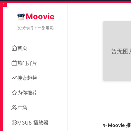
Moovie
发现你的下一部电影
首页
热门好片
搜索趋势
为你推荐
广场
M3U8 播放器
✨ Moovie 