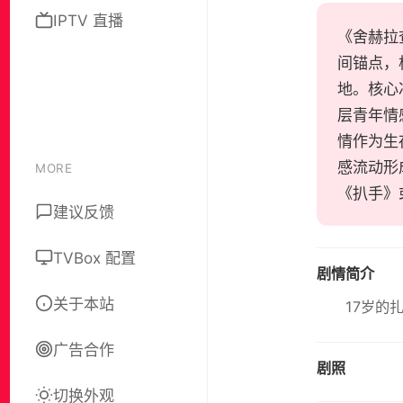
IPTV 直播
《舍赫拉查
间锚点，
地。核心
层青年情
情作为生
感流动形
MORE
《扒手》
建议反馈
TVBox 配置
剧情简介
关于本站
17岁的
广告合作
剧照
切换外观