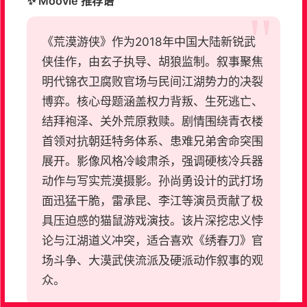
✨ Moovie 推荐语
《荒漠游侠》作为2018年中国大陆新锐武
侠佳作，由玄子执导、胡狼监制。叙事聚焦
明代锦衣卫腐败官场与民间江湖势力的决裂
博弈。核心母题涵盖权力背叛、生死逃亡、
结拜袍泽、关外荒原救赎。剧情围绕青衣楼
首领对抗朝廷特务体系、患难兄弟舍命突围
展开。影像风格冷峻肃杀，强调硬核冷兵器
动作与写实荒漠摄影。孙尚勇设计的武打场
面迅猛干脆，雷承昆、李江等演员贡献了极
具压迫感的猫鼠游戏演技。该片深挖忠义悖
论与江湖道义冲突，适合喜欢《绣春刀》官
场斗争、大漠武侠流派及硬派动作叙事的观
众。