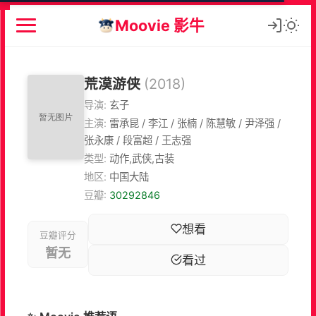
Moovie 影牛
荒漠游侠
(2018)
导演:
玄子
主演:
雷承昆 / 李江 / 张楠 / 陈慧敏 / 尹泽强 /
张永康 / 段富超 / 王志强
类型:
动作,武侠,古装
地区:
中国大陆
豆瓣:
30292846
想看
豆瓣评分
暂无
看过