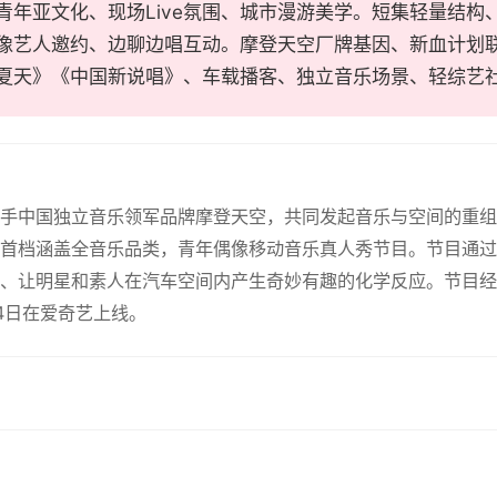
青年亚文化、现场Live氛围、城市漫游美学。短集轻量结构
像艺人邀约、边聊边唱互动。摩登天空厂牌基因、新血计划
夏天》《中国新说唱》、车载播客、独立音乐场景、轻综艺
携手中国独立音乐领军品牌摩登天空，共同发起音乐与空间的重
首档涵盖全音乐品类，青年偶像移动音乐真人秀节目。节目通过
、让明星和素人在汽车空间内产生奇妙有趣的化学反应。节目经
14日在爱奇艺上线。