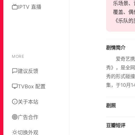
乐场景、
IPTV 直播
覆盖、偶
《乐队的
剧情简介
MORE
爱奇艺
秀》，是全网
建议反馈
秀的形式碰撞
集，于10月
TVBox 配置
关于本站
剧照
广告合作
豆瓣短评
切换外观