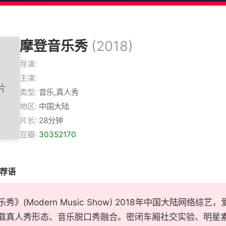
摩登音乐秀
(2018)
导演:
主演:
类型:
音乐,真人秀
地区:
中国大陆
片长:
28分钟
豆瓣:
30352170
推荐语
秀》(Modern Music Show) 2018年中国大陆网
载真人秀形态、音乐脱口秀融合。密闭车厢社交实验、明星