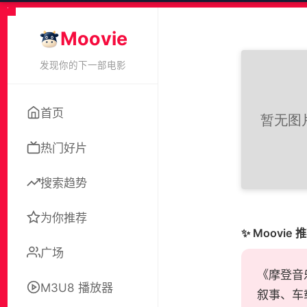
Moovie
发现你的下一部电影
首页
热门好片
搜索趋势
为你推荐
✨ Moovie 
广场
《摩登音乐
M3U8 播放器
叙事、车