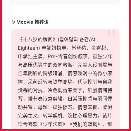
✨ Moovie 推荐语
《十八岁的瞬间》(열여덟의 순간/At
Eighteen) 申娜妍执导，邕圣祐、金香起、
申承浩主演。Pre-青春创伤叙事，孤独少年
与高压优等生的双向救赎，完美人设崩塌与
自卑阴影的阶级暗涌。情感漩涡中的微小摩
擦，呆萌反转与铁壁高墙，代际控制与自我
觉醒的对抗。冷色调青春美学，细腻情绪特
写，慢节奏诗意剪辑，日常压抑感与瞬间悸
动并置。母题：孤独惯习、情感笨拙、虚假
完美主义、转学契机、隐性心理暴力。该片
适合喜欢《少年法庭》《我们的蓝调》、细