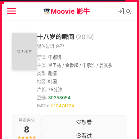
Moovie 影牛
十八岁的瞬间
(2019)
열여덟의 순간
导演:
申娜妍
主演:
邕圣祐 / 金香起 / 申承浩 / 姜其永
类型:
剧情
地区:
韩国
片长:
75分钟
豆瓣:
30358054
IMDb:
tt10474124
豆瓣评分
想看
8
看过
★★★★★