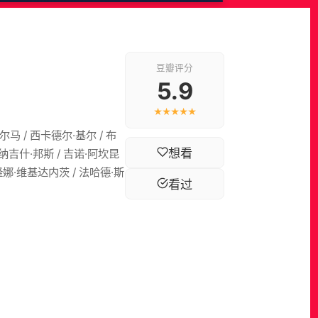
豆瓣评分
5.9
★★★★★
尔马 / 西卡德尔·基尔 / 布
想看
/ 纳吉什·邦斯 / 吉诺·阿坎昆
阿隆娜·维基达内茨 / 法哈德·斯
看过