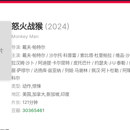
怒火战猴
(2024)
Monkey Man
导演:
戴夫·帕特尔
主演:
戴夫·帕特尔 / 沙尔托·科普雷 / 索比塔·杜里帕拉 / 维品·沙
拉汉姆·沙卜 / 阿迪提·卡尔昆特 / 皮托巴什 / 约瑟夫·J·U·泰勒 
居·萨缪尔 / 达扬库·兹亚纳 / 列娃·马谢林 / 佩汉·阿卜杜勒 / 
科尔
类型:
动作,惊悚
地区:
美国,加拿大,新加坡,印度
片长:
121分钟
豆瓣:
30365461