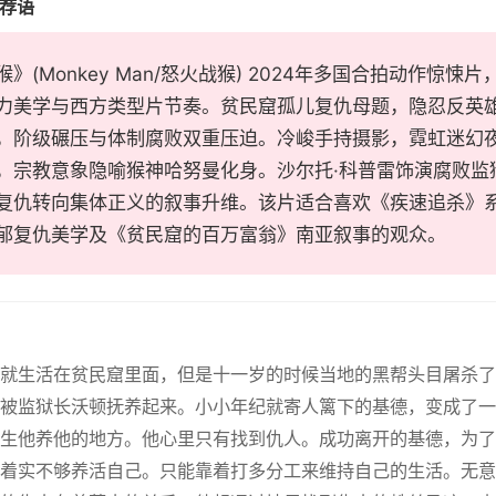
推荐语
》(Monkey Man/怒火战猴) 2024年多国合拍动作惊
力美学与西方类型片节奏。贫民窟孤儿复仇母题，隐忍反英
，阶级碾压与体制腐败双重压迫。冷峻手持摄影，霓虹迷幻
，宗教意象隐喻猴神哈努曼化身。沙尔托·科普雷饰演腐败监
复仇转向集体正义的叙事升维。该片适合喜欢《疾速追杀》
郁复仇美学及《贫民窟的百万富翁》南亚叙事的观众。
小就生活在贫民窟里面，但是十一岁的时候当地的黑帮头目屠杀
被监狱长沃顿抚养起来。小小年纪就寄人篱下的基德，变成了一
生他养他的地方。他心里只有找到仇人。成功离开的基德，为了
着实不够养活自己。只能靠着打多分工来维持自己的生活。无意