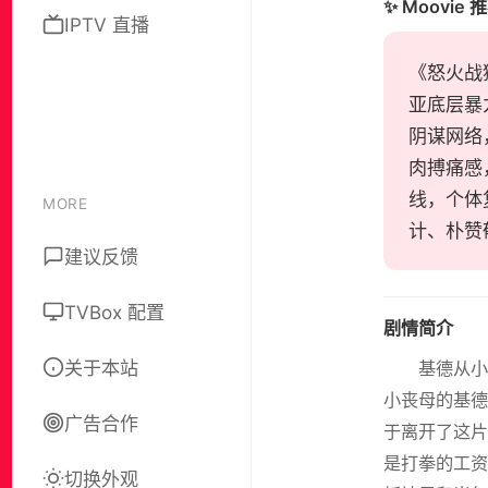
✨ Moovie 
IPTV 直播
《怒火战猴
亚底层暴
阴谋网络
肉搏痛感
线，个体
MORE
计、朴赞
建议反馈
TVBox 配置
剧情简介
关于本站
基德从
小丧母的基德
广告合作
于离开了这片
是打拳的工资
切换外观