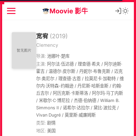
Moovie 影牛
宽宥
(2019)
Clemency
导演:
池娜叶·楚库
主演:
阿尔法·伍达德 / 理查德·希夫 / 阿尔迪斯·
霍吉 / 温德尔·皮尔斯 / 丹妮尔·布鲁克斯 / 迈克
尔·奥尼尔 / 理查德·古恩 / 拉莫尼卡·加勒特 / 维
尔内·沃特森-约翰逊 / 丹尼斯·哈斯金斯 / 约翰·
丘吉尔 / 阿历克斯·卡斯蒂洛 / 阿尔玛·马丁内斯
/ 米歇尔·C·博尼拉 / 杰德·伯纳德 / William B.
Simmons II / 诺希尔·达拉尔 / 黛比·波拉克 /
Vivan Dugré / 莫里斯·威廉姆斯
类型:
剧情
地区:
美国