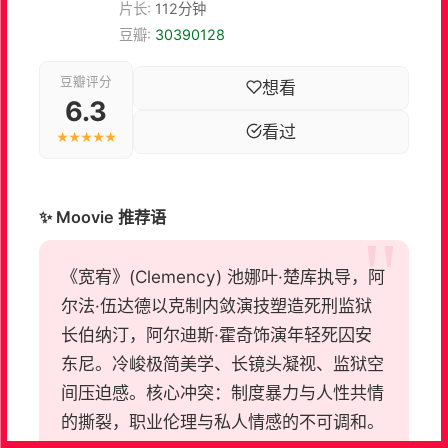
片长:
112分钟
豆瓣:
30390128
豆瓣评分
想看
6.3
看过
★★★★★
✨ Moovie 推荐语
《宽宥》(Clemency) 池娜叶·楚库执导，阿
尔法·伍达德以克制内敛演技塑造死刑监狱
长伯纳汀，阿尔迪斯·霍奇饰演年轻死囚安
东尼。冷峻极简美学、长镜头凝视、监狱空
间压迫感。核心冲突：制度暴力与人性共情
的撕裂，职业伦理与私人情感的不可调和。