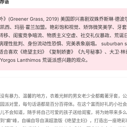
推荐语
》(Greener Grass, 2019) 美国即兴喜剧双姝乔斯琳
·凯西、玛丽·霍兰加盟。艳彩饱和视觉、矫饰微笑美学、牙
转移、闺蜜竞争暗流、物质主义空虚、社交礼仪暴政、荒诞
理性批判、身份流动性恐惧、完美表象崩塌。 suburban s
适合喜欢《绝望主妇》《复制娇妻》《九号秘事》、大卫·林
orgos Lanthimos 荒诞派感兴趣的观众。
个没有暴力、温馨的地方，衣着光鲜的男女老少全都戴著牙套，
园派对里，每句话语都是百分百得体。在这个富而好礼的小社会
儿不会知道，随手将自己可爱的孩子送给闺蜜，将为她带来多么
到“癫”峰，自编自导自演超激版《绝望主妇》，打造出一座艳