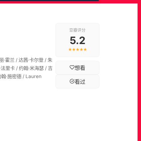
豆瓣评分
5.2
★★★★★
丽·霍兰 / 达茜·卡尔登 / 朱
想看
法里卡 / 约翰·米海瑟 / 吉
·施密德 / Lauren
看过