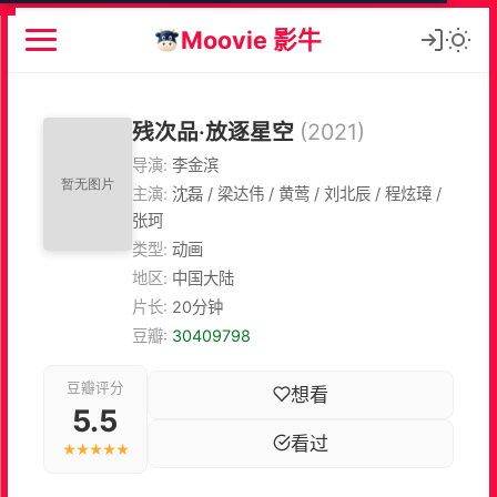
Moovie 影牛
残次品·放逐星空
(2021)
导演:
李金滨
主演:
沈磊 / 梁达伟 / 黄莺 / 刘北辰 / 程炫璋 /
张珂
类型:
动画
地区:
中国大陆
片长:
20分钟
豆瓣:
30409798
豆瓣评分
想看
5.5
看过
★★★★★