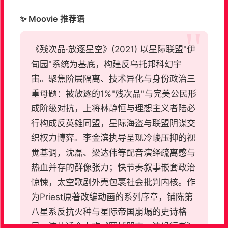
✨ Moovie 推荐语
《残次品·放逐星空》(2021) 以星际联盟"伊
甸园"系统为基底，构建反乌托邦科幻宇
宙。聚焦阶层隔离、技术异化与身份政治三
重母题：被放逐的1%"残次品"与完美公民形
成阶级对抗，上将林静恒与理想主义者陆必
行构成反英雄同盟，星际海盗与联盟阴谋交
织权力博弈。李金滨执导呈现冷峻压抑的视
觉基调，沈磊、梁达伟等配音演绎疏离感与
热血并存的群像张力；快节奏叙事嵌套政治
惊悚，太空歌剧外壳包裹社会批判内核。作
为Priest原著改编动画的系列序章，铺陈第
八星系反抗火种与星际帝国崩塌的史诗格
局。该片适合喜欢《赛博朋克：边缘行者》