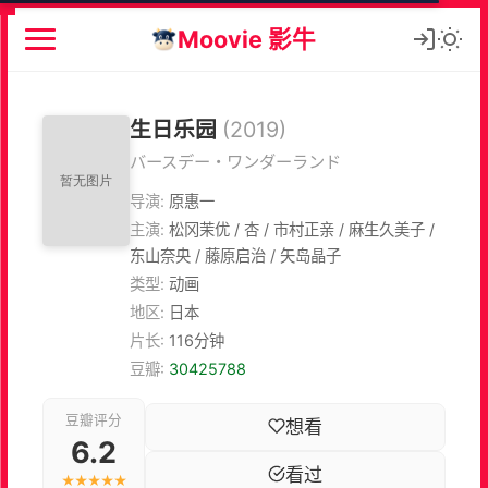
Moovie 影牛
生日乐园
(2019)
バースデー・ワンダーランド
导演:
原惠一
主演:
松冈茉优 / 杏 / 市村正亲 / 麻生久美子 /
东山奈央 / 藤原启治 / 矢岛晶子
类型:
动画
地区:
日本
片长:
116分钟
豆瓣:
30425788
豆瓣评分
想看
6.2
看过
★★★★★