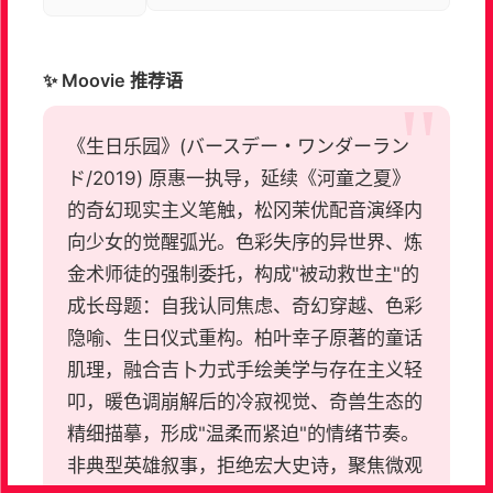
✨ Moovie 推荐语
《生日乐园》(バースデー・ワンダーラン
ド/2019) 原惠一执导，延续《河童之夏》
的奇幻现实主义笔触，松冈茉优配音演绎内
向少女的觉醒弧光。色彩失序的异世界、炼
金术师徒的强制委托，构成"被动救世主"的
成长母题：自我认同焦虑、奇幻穿越、色彩
隐喻、生日仪式重构。柏叶幸子原著的童话
肌理，融合吉卜力式手绘美学与存在主义轻
叩，暖色调崩解后的冷寂视觉、奇兽生态的
精细描摹，形成"温柔而紧迫"的情绪节奏。
非典型英雄叙事，拒绝宏大史诗，聚焦微观