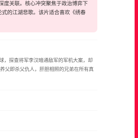
深度关联。核心冲突聚焦于政治博弈下
论式的江湖悲歌。该片适合喜欢《绣春
秘鬼球，探查将军李汉暗通敌军的军机大案，却
养父即杀父仇人，肝胆相照的兄弟在所有真