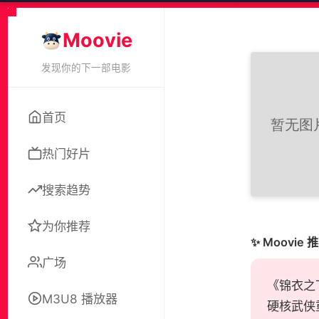
Moovie
发现你的下一部电影
首页
热门好片
搜索趋势
为你推荐
✨ Moovie 
广场
《锦衣之
M3U8 播放器
硬核武侠