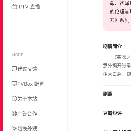
命、袍泽
IPTV 直播
的伦理崩
刀》系列
剧情简介
MORE
《锦衣之
意外揭开张承
建议反馈
相大白后，却
TVBox 配置
剧照
关于本站
豆瓣短评
广告合作
切换外观