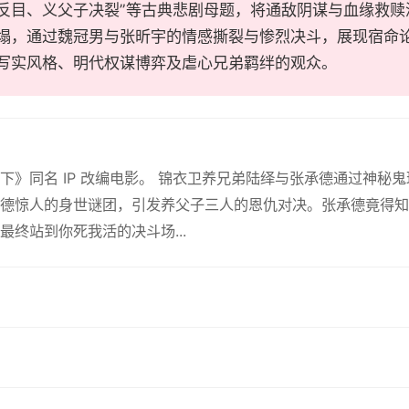
反目、义父子决裂”等古典悲剧母题，将通敌阴谋与血缘救赎
塌，通过魏冠男与张昕宇的情感撕裂与惨烈决斗，展现宿命
写实风格、明代权谋博弈及虐心兄弟羁绊的观众。
下》同名 IP 改编电影。 锦衣卫养兄弟陆绎与张承德通过神
德惊人的身世谜团，引发养父子三人的恩仇对决。张承德竟得知
最终站到你死我活的决斗场...