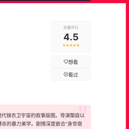
豆瓣评分
4.5
★★★★★
想看
看过
明代锦衣卫宇宙的叙事版图。导演榘庭以
杀的暴力美学。剧情深度嵌合“身世宿