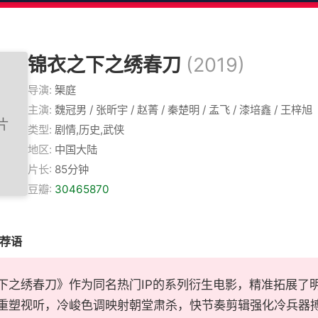
锦衣之下之绣春刀
(2019)
导演:
榘庭
主演:
魏冠男 / 张昕宇 / 赵菁 / 秦楚明 / 孟飞 / 漆培鑫 / 王梓旭
类型:
剧情,历史,武侠
地区:
中国大陆
片长:
85分钟
豆瓣:
30465870
推荐语
下之绣春刀》作为同名热门IP的系列衍生电影，精准拓展了
重塑视听，冷峻色调映射朝堂肃杀，快节奏剪辑强化冷兵器搏