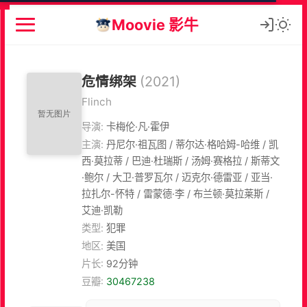
Moovie 影牛
危情绑架
(2021)
Flinch
导演:
卡梅伦·凡·霍伊
主演:
丹尼尔·祖瓦图 / 蒂尔达·格哈姆-哈维 / 凯
西·莫拉蒂 / 巴迪·杜瑞斯 / 汤姆·赛格拉 / 斯蒂文
·鲍尔 / 大卫·普罗瓦尔 / 迈克尔·德雷亚 / 亚当·
拉扎尔-怀特 / 雷蒙德·李 / 布兰顿·莫拉莱斯 /
艾迪·凯勒
类型:
犯罪
地区:
美国
片长:
92分钟
豆瓣:
30467238