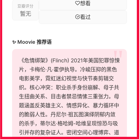
想看
豆瓣评分
暂无
看过
✨ Moovie 推荐语
《危情绑架》(Flinch) 2021年美国犯罪惊悚
片，卡梅伦·凡·霍伊执导。冷峻压抑的黑色
电影美学，霓虹迷幻视觉与快节奏剪辑交
织。核心冲突：职业杀手身份崩解、母子共
生扭曲关系、目击者禁忌情愫三重张力。母
题涵盖反英雄主义、情感异化、暴力循环中
的脆弱人性。丹尼尔·祖瓦图演绎阴郁内敛
的杀手，蒂尔达·格哈姆-哈维呈现惊恐与吸
引并存的复杂证人。密闭空间心理博弈、道