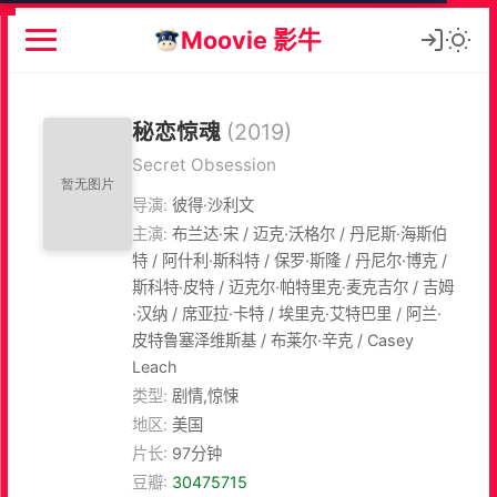
Moovie 影牛
秘恋惊魂
(2019)
Secret Obsession
导演:
彼得·沙利文
主演:
布兰达·宋 / 迈克·沃格尔 / 丹尼斯·海斯伯
特 / 阿什利·斯科特 / 保罗·斯隆 / 丹尼尔·博克 /
斯科特·皮特 / 迈克尔·帕特里克·麦克吉尔 / 吉姆
·汉纳 / 席亚拉·卡特 / 埃里克·艾特巴里 / 阿兰·
皮特鲁塞泽维斯基 / 布莱尔·辛克 / Casey
Leach
类型:
剧情,惊悚
地区:
美国
片长:
97分钟
豆瓣:
30475715