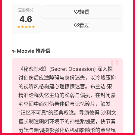
豆瓣评分
想看
4.6
看过
★★★★★
✨ Moovie 推荐语
《秘恋惊魂》(Secret Obsession) 深入探
讨创伤后应激障碍与身份迷失，以冷峻压抑
的视听风格构建心理惊悚迷宫。布兰达·宋
精准诠释失忆主角的脆弱与偏执，在封闭豪
宅空间中面对伪善伴侣与记忆碎片，触发
“记忆不可靠”的经典叙诡。导演彼得·沙利文
擅长制造幽闭环境下的神经紧绷感，快节奏
剪辑与暗调摄影强化危机如影随形的窒息氛