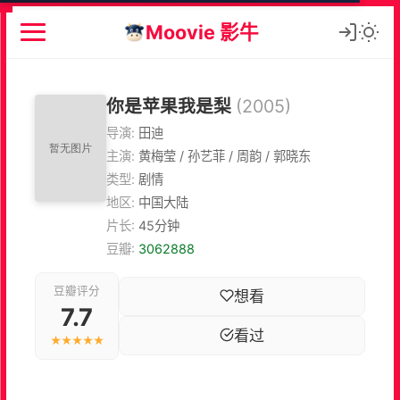
Moovie 影牛
你是苹果我是梨
(2005)
导演:
田迪
主演:
黄梅莹 / 孙艺菲 / 周韵 / 郭晓东
类型:
剧情
地区:
中国大陆
片长:
45分钟
豆瓣:
3062888
豆瓣评分
想看
7.7
看过
★★★★★