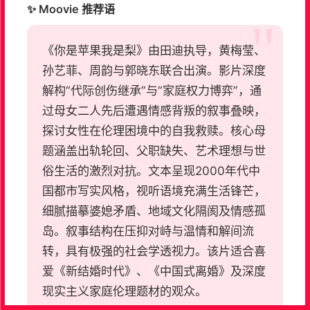
✨ Moovie 推荐语
《你是苹果我是梨》由田迪执导，黄梅莹、
孙艺菲、周韵与郭晓东联合出演。影片深度
解构“代际创伤继承”与“家庭权力博弈”，通
过母女二人先后遭遇情感背叛的叙事叠映，
探讨女性在伦理困境中的自我救赎。核心母
题涵盖出轨轮回、父职缺失、艺术理想与世
俗生活的激烈对抗。文本呈现2000年代中
国都市写实风格，视听语境充满生活锋芒，
细腻描摹婆媳矛盾、地域文化隔阂及情感孤
岛。叙事结构在压抑对峙与温情和解间流
转，具有极强的社会学透视力。该片适合喜
爱《新结婚时代》、《中国式离婚》及深度
现实主义家庭伦理题材的观众。