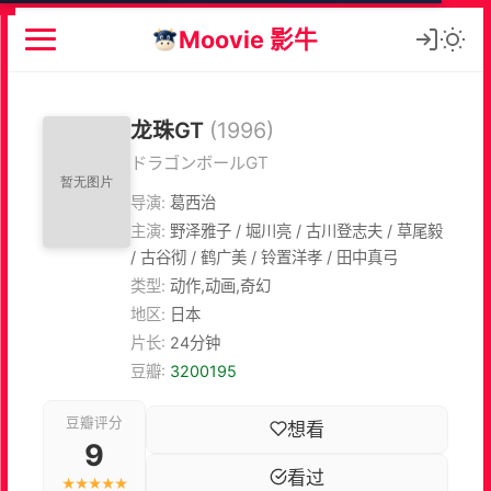
Moovie 影牛
龙珠GT
(1996)
ドラゴンボールGT
导演:
葛西治
主演:
野泽雅子 / 堀川亮 / 古川登志夫 / 草尾毅
/ 古谷彻 / 鹤广美 / 铃置洋孝 / 田中真弓
类型:
动作,动画,奇幻
地区:
日本
片长:
24分钟
豆瓣:
3200195
豆瓣评分
想看
9
看过
★★★★★