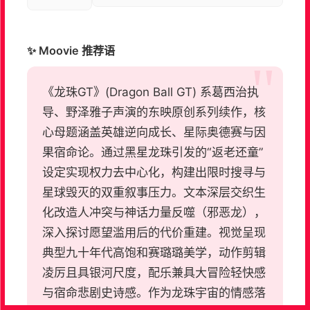
✨ Moovie 推荐语
《龙珠GT》(Dragon Ball GT) 系葛西治执
导、野泽雅子声演的东映原创系列续作，核
心母题涵盖英雄逆向成长、星际奥德赛与因
果宿命论。通过黑星龙珠引发的“返老还童”
设定实现权力去中心化，构建出限时搜寻与
星球毁灭的双重叙事压力。文本深层交织生
化改造人冲突与神话力量反噬（邪恶龙），
深入探讨愿望滥用后的代价重建。视觉呈现
典型九十年代高饱和赛璐璐美学，动作剪辑
凌厉且具银河尺度，配乐兼具大冒险轻快感
与宿命悲剧史诗感。作为龙珠宇宙的情感落