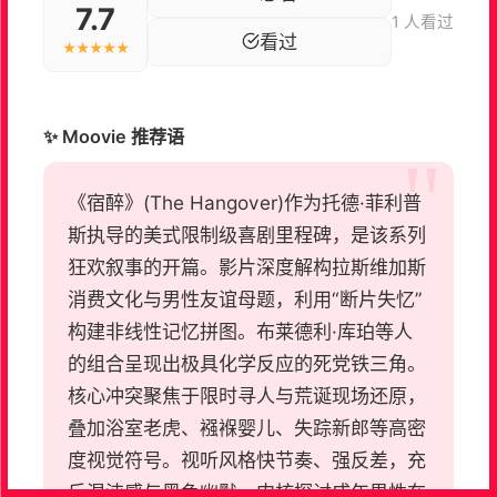
7.7
1 人看过
看过
★★★★★
✨ Moovie 推荐语
《宿醉》(The Hangover)作为托德·菲利普
斯执导的美式限制级喜剧里程碑，是该系列
狂欢叙事的开篇。影片深度解构拉斯维加斯
消费文化与男性友谊母题，利用“断片失忆”
构建非线性记忆拼图。布莱德利·库珀等人
的组合呈现出极具化学反应的死党铁三角。
核心冲突聚焦于限时寻人与荒诞现场还原，
叠加浴室老虎、襁褓婴儿、失踪新郎等高密
度视觉符号。视听风格快节奏、强反差，充
斥混沌感与黑色幽默。内核探讨成年男性在