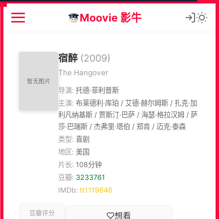
Moovie 影牛
宿醉
(2009)
The Hangover
导演:
托德·菲利普斯
主演:
布莱德利·库珀 / 艾德·赫尔姆斯 / 扎克·加
利凡纳基斯 / 贾斯汀·巴萨 / 海瑟·格拉汉姆 / 萨
莎·巴瑞斯 / 杰弗里·塔伯 / 郑肯 / 迈克·泰森
类型:
喜剧
地区:
美国
片长:
108分钟
豆瓣:
3233761
IMDb:
tt1119646
豆瓣评分
想看