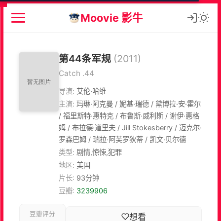
Moovie 影牛
第44条军规
(2011)
Catch .44
导演:
艾伦·哈维
主演:
玛琳·阿克曼 / 妮基·瑞德 / 黛博拉·安·霍尔
/ 福里斯特·惠特克 / 布鲁斯·威利斯 / 谢伊·惠格
姆 / 布拉德·道里夫 / Jill Stokesberry / 迈克尔·
罗森巴姆 / 瑞拉·阿芙罗狄蒂 / 凯文·贝尔德
类型:
剧情,惊悚,犯罪
地区:
美国
片长:
93分钟
豆瓣:
3239906
豆瓣评分
想看