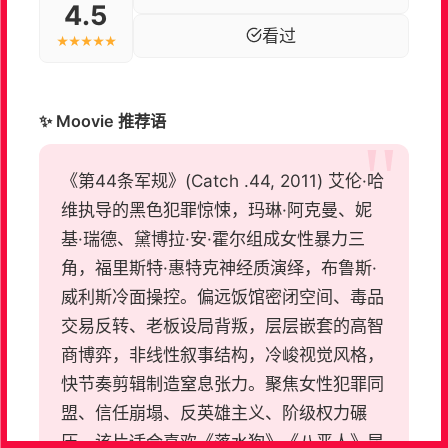
4.5
看过
★★★★★
✨ Moovie 推荐语
《第44条军规》(Catch .44, 2011) 艾伦·哈
维执导的黑色犯罪惊悚，玛琳·阿克曼、妮
基·瑞德、黛博拉·安·霍尔组成女性暴力三
角，福里斯特·惠特克神经质演绎，布鲁斯·
威利斯冷面操控。偏远饭馆密闭空间、毒品
交易反转、老板设局背叛，层层嵌套的高智
商博弈，非线性叙事结构，冷峻视觉风格，
快节奏剪辑制造窒息张力。聚焦女性犯罪同
盟、信任崩塌、反英雄主义、阶级权力碾
压。该片适合喜欢《落水狗》《八恶人》昆