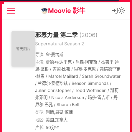
Moovie 影牛
邪恶力量 第二季
(2006)
Supernatural Season 2
导演:
金·曼纳斯
主演:
贾德·帕达里克 / 詹森·阿克斯 / 杰弗里·迪
恩·摩根 / 吉姆·比弗 / 琳赛·麦克恩 / 弗瑞德里克
·林恩 / Marcel Maillard / Sarah Groundwater
/ 兰德尔·爱德华兹 / Benson Simmonds /
Julian Christopher / Todd Woffinden / 凯莉·
弗莱明 / Nicola Anderson / 玛莎·雷吉斯 / 丹
尼尔·巴孔 / Sharon Bell
类型:
剧情,悬疑,惊悚
地区:
美国,加拿大
片长:
50分钟