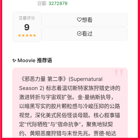
豆瓣:
3272879
豆瓣评分
想看
9
看过
★★★★★
✨ Moovie 推荐语
《邪恶力量 第二季》(Supernatural
Season 2) 标志着温切斯特家族狩猎史诗的
激进转折与宇宙观扩张。金·曼纳斯执导，
以暗黑写实的胶片颗粒感与冷峻压抑的公路
视觉，深化美式民俗怪谈母题。核心叙事锚
定“代际牺牲”与“宿命抗争”，聚焦地狱契
约、黄眼恶魔狩猎与末世先兆。贾德·帕达