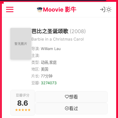
Moovie 影牛
芭比之圣诞颂歌
(2008)
Barbie in a Christmas Carol
导演:
William Lau
主演:
类型:
动画,家庭
地区:
美国
片长:
77分钟
豆瓣:
3274073
豆瓣评分
想看
8.6
看过
★★★★★