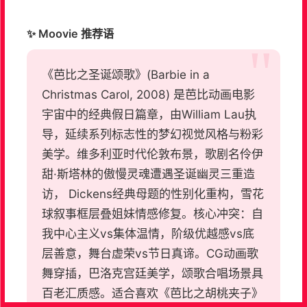
✨ Moovie 推荐语
《芭比之圣诞颂歌》(Barbie in a
Christmas Carol, 2008) 是芭比动画电影
宇宙中的经典假日篇章，由William Lau执
导，延续系列标志性的梦幻视觉风格与粉彩
美学。维多利亚时代伦敦布景，歌剧名伶伊
甜·斯塔林的傲慢灵魂遭遇圣诞幽灵三重造
访， Dickens经典母题的性别化重构，雪花
球叙事框层叠姐妹情感修复。核心冲突：自
我中心主义vs集体温情，阶级优越感vs底
层善意，舞台虚荣vs节日真谛。CG动画歌
舞穿插，巴洛克宫廷美学，颂歌合唱场景具
百老汇质感。适合喜欢《芭比之胡桃夹子》