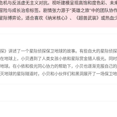
危机与反派虚无主义对抗。视听建模呈现高饱和度色彩、未
冒险与成长治愈标签。剧情张力源于“英雄之旅”中的团队协
星际博弈论，适合喜欢《纳米核心》、《超兽武装》或热血
侠探》讲述了一个星际侦探保卫地球的故事。有些自大的星际侦
在地球上，小贝遇到了人类女孩小依和星际赏金猎人极光。同时
地球。在小依和极光同心协力的帮助下，小贝也逐渐克服自己的
灭地球的星际隧道时，小贝和小伙伴们和黑洞展开了一场保卫地