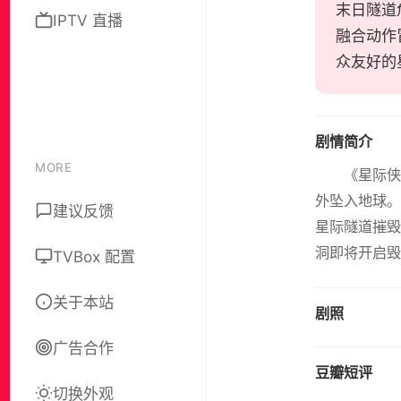
末日隧道
IPTV 直播
融合动作
众友好的
剧情简介
MORE
《星际
外坠入地球。
建议反馈
星际隧道摧毁
洞即将开启毁
TVBox 配置
关于本站
剧照
广告合作
豆瓣短评
切换外观