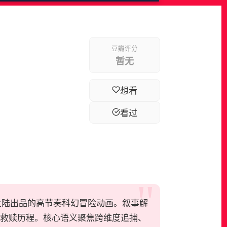
豆瓣评分
暂无
想看
看过
21 年中国大陆出品的高节奏科幻冒险动画。叙事解
我救赎历程。核心语义聚焦跨维度追捕、