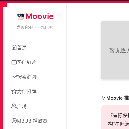
Moovie
发现你的下一部电影
首页
热门好片
搜索趋势
为你推荐
✨ Moovie 
广场
《星际侠探
M3U8 播放器
构“星际