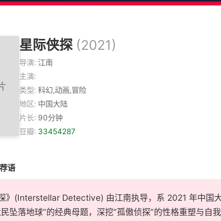
星际侠探
(2021)
导演:
江南
主演:
类型:
科幻,动画,冒险
地区:
中国大陆
片长:
90分钟
豆瓣:
33454287
推荐语
》(Interstellar Detective) 由江南执导，系 20
遗民坠落地球”的经典母题，深挖“孤傲侦探”的性格重塑与自