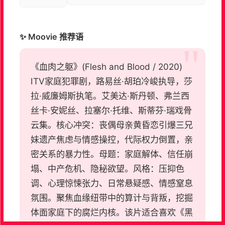
✨ Moovie 推荐语
《血肉之躯》(Flesh and Blood / 2020)
ITV家庭犯罪剧，路易丝·胡珀冷峻执导，莎
拉·威廉姆斯执笔。艾美达·斯丹顿、弗兰西
丝卡·安妮丝、拉塞尔·托维、斯蒂芬·瑞戏骨
云集。核心冲突：丧偶母亲黄昏恋引爆三兄
妹遗产焦虑与情感操控，代际权力倒置，亲
密关系的暴力性。母题：家庭解体、信任崩
塌、中产危机、隐秘欲望。风格：压抑色
调、心理惊悚张力、日常悬疑感、情感窒息
氛围。聚焦血缘纽带中的算计与背叛，挖掘
体面家庭下的腐烂内核。该片适合喜欢《黑