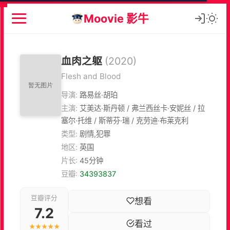
Moovie 影牛
血肉之躯
(2020)
Flesh and Blood
导演:
路易丝·胡珀
主演:
艾美达·斯丹顿 / 弗兰西丝卡·安妮丝 / 拉
塞尔·托维 / 斯蒂芬·瑞 / 克劳迪·布莱克利
类型:
剧情,犯罪
地区:
英国
片长:
45分钟
豆瓣:
34393837
豆瓣评分
想看
7.2
看过
★★★★★