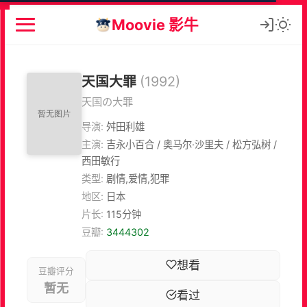
Moovie 影牛
天国大罪
(1992)
天国の大罪
导演:
舛田利雄
主演:
吉永小百合 / 奥马尔·沙里夫 / 松方弘树 /
西田敏行
类型:
剧情,爱情,犯罪
地区:
日本
片长:
115分钟
豆瓣:
3444302
想看
豆瓣评分
暂无
看过