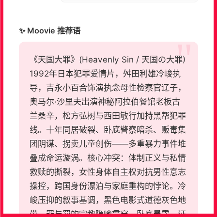
✨ Moovie 推荐语
《天国大罪》(Heavenly Sin / 天国の大罪)
1992年日本犯罪爱情片，舛田利雄冷峻执
导，吉永小百合饰演执念母性检察官辽子，
奥马尔·沙里夫出演神秘阿拉伯餐馆老板古
兰桑辛，松方弘树与西田敏行加持黑帮犯罪
线。十年同居破裂、卧底警察暗杀、贩毒集
团阴谋、拐卖儿童创伤——多重暴力事件堆
叠成命运漩涡。核心冲突：体制正义与私情
救赎的撕裂，女性身体自主权对抗男性意志
操控，跨国身份漂泊与家庭重构的悖论。冷
峻压抑的叙事基调，黑色电影式道德灰色地
带，罪与罚的宗教隐喻贯穿。卧底暴露、证