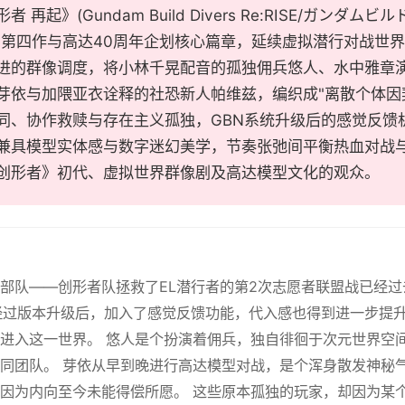
 再起》(Gundam Build Divers Re:RISE/ガンダムビ
d系列第四作与高达40周年企划核心篇章，延续虚拟潜行对战
进的群像调度，将小林千晃配音的孤独佣兵悠人、水中雅章
芽依与加隈亚衣诠释的社恐新人帕维兹，编织成"离散个体因
同、协作救赎与存在主义孤独，GBN系统升级后的感觉反馈
兼具模型实体感与数字迷幻美学，节奏张弛间平衡热血对战
创形者》初代、虚拟世界群像剧及高达模型文化的观众。
部队——创形者队拯救了EL潜行者的第2次志愿者联盟战已经过
经过版本升级后，加入了感觉反馈功能，代入感也得到进一步提
进入这一世界。 悠人是个扮演着佣兵，独自徘徊于次元世界空
同团队。 芽依从早到晚进行高达模型对战，是个浑身散发神秘
因为内向至今未能得偿所愿。 这些原本孤独的玩家，却因为某