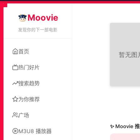
Moovie
发现你的下一部电影
首页
热门好片
搜索趋势
为你推荐
广场
✨ Moovie 
M3U8 播放器