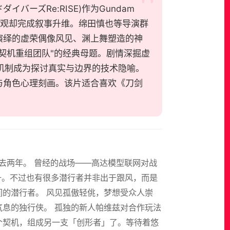
ルドダイバーズRe:RISE)作为Gundam
世界观却完成叙事升维。绵田慎也等导演群
演绎的虚荣偶像风见、渊上舞塑造的神
契机重组团队"的经典母题。剧情深掘虚
机制成为探讨真实与边界的技术隐喻。
与角色心理刻画。该片适合喜欢《刀剑
去两年。 曾经的战场——高达模型联网对战
升。不过也有很多潜行者并非出于跟风，而是
间的潜行者。 风见孤傲轻佻，梦想受众人崇
气息的独行侠。 孤独的新人帕维兹对合作玩法
个契机，组成另一支「创形者」了。等待着悠