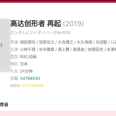
高达创形者 再起
(2019)
ガンダムビルドダイバーズRe:RISE
导演:
绵田慎也 / 羽原信义 / 大岛博之 / 大久保朋 / 鸟羽聪 / 
主演:
小林千晃 / 水中雅章 / 渊上舞 / 南真由 / 加隈亚衣 / 水濑
类型:
科幻,动画
地区:
日本
片长:
24分钟
豆瓣:
34784930
IMDb:
tt11100658
推荐语