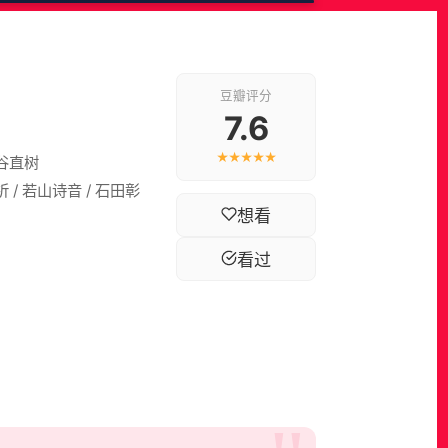
豆瓣评分
7.6
★★★★★
儿谷直树
祈 / 若山诗音 / 石田彰
想看
看过