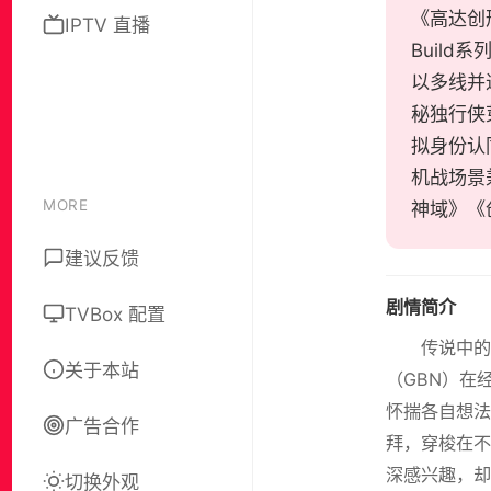
《高达创形者
IPTV 直播
Buil
以多线并
秘独行侠
拟身份认
机战场景
MORE
神域》《
建议反馈
剧情简介
TVBox 配置
传说中的
关于本站
（GBN）在
怀揣各自想法
广告合作
拜，穿梭在不
深感兴趣，却
切换外观