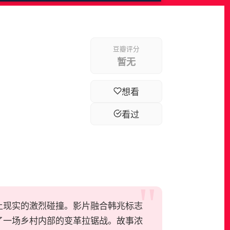
豆瓣评分
暂无
想看
看过
土现实的激烈碰撞。影片融合韩兆标志
了一场乡村内部的变革拉锯战。故事浓