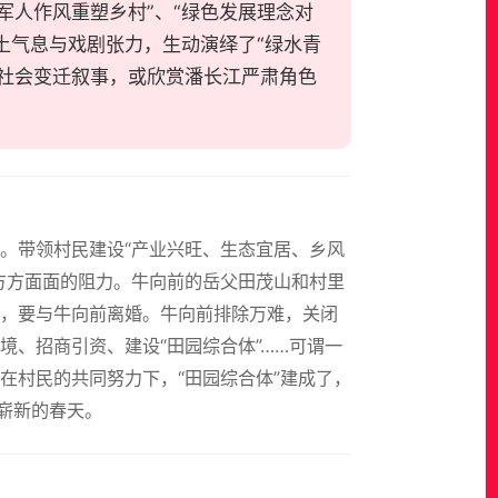
军人作风重塑乡村”、“绿色发展理念对
土气息与戏剧张力，生动演绎了“绿水青
社会变迁叙事，或欣赏潘长江严肃角色
。带领村民建设“产业兴旺、生态宜居、乡风
方方面面的阻力。牛向前的岳父田茂山和村里
，要与牛向前离婚。牛向前排除万难，关闭
、招商引资、建设“田园综合体”……可谓一
在村民的共同努力下，“田园综合体”建成了，
崭新的春天。