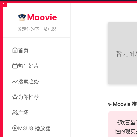
Moovie
发现你的下一部电影
首页
热门好片
搜索趋势
为你推荐
✨ Moovie 
广场
《欢喜盈
M3U8 播放器
性的现实