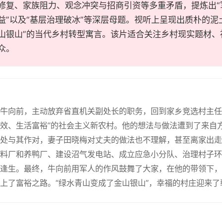
修复、家族阻力、观念冲突与招商引资等多重矛盾，提炼出“
益”以及“基层治理破冰”等深层母题。视听上呈现出质朴的泥
山银山”的当代乡村转型寓言。该片适合关注乡村现实题材、
众。
牛向前，主动放弃省直机关副处长的职务，回到家乡竞选村主任
效、生活富裕”的社会主义新农村。他的想法与做法遭到了来自
处与其作对，妻子田晓梅对丈夫的做法也不理解，甚至离家出走
料厂和养鸭厂、建设沼气发电站、成立应急小分队、治理村子环境
逢生。最终，牛向前用军人的作风鼓舞了大家，在他的带领下，
上了富裕之路。“绿水青山变成了金山银山”，幸福的村庄迎来了