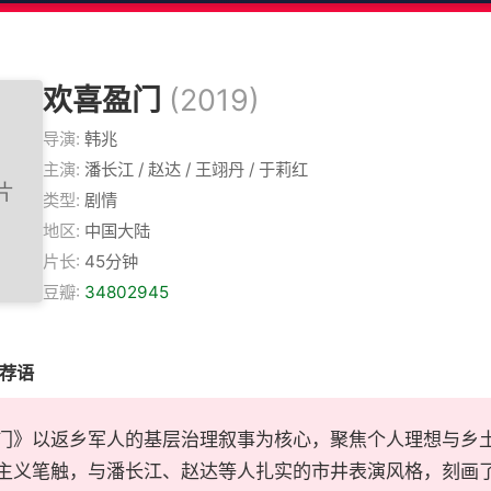
欢喜盈门
(2019)
导演:
韩兆
主演:
潘长江 / 赵达 / 王翊丹 / 于莉红
类型:
剧情
地区:
中国大陆
片长:
45分钟
豆瓣:
34802945
推荐语
门》以返乡军人的基层治理叙事为核心，聚焦个人理想与乡
主义笔触，与潘长江、赵达等人扎实的市井表演风格，刻画