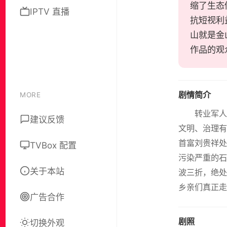
缩了生态
IPTV 直播
抗短视利
山就是金
作品的观
剧情简介
MORE
转业军人
建议反馈
文明、治理有
首富刘贵祥处
TVBox 配置
污染严重的石
关于本站
波三折，绝处
乡亲们真正走
广告合作
剧照
切换外观