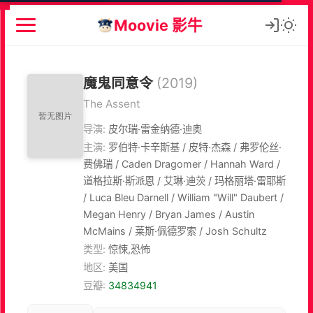
Moovie 影牛
魔鬼同意令
(2019)
The Assent
导演:
皮尔瑞·雷金纳德·迪奥
主演:
罗伯特·卡辛斯基 / 皮特·杰森 / 弗罗伦丝·
费佛瑞 / Caden Dragomer / Hannah Ward /
道格拉斯·斯派恩 / 艾琳·迪茨 / 玛格丽塔·雷耶斯
/ Luca Bleu Darnell / William "Will" Daubert /
Megan Henry / Bryan James / Austin
McMains / 莱斯·佩德罗索 / Josh Schultz
类型:
惊悚,恐怖
地区:
美国
豆瓣:
34834941