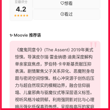
豆瓣评分
想看
4.2
看过
★★★★★
✨ Moovie 推荐语
《魔鬼同意令》(The Assent) 2019年美式
惊悚。导演皮尔瑞·雷金纳德·迪奥深度解构
单亲家庭焦虑，罗伯特·卡辛斯基贡献压抑
表演。剧情聚焦父子关系异化、恶魔附身母
题与密闭空间惊悚。核心冲突源于创伤后压
力与超自然现实的模糊边界，融合信仰崩
塌、儿童邪典与驱魔仪式等深层语义标签。
视听风格冷峻阴郁，利用强阴影对比与心理
暗示强化低保真恐怖感，呈现极高压的家庭