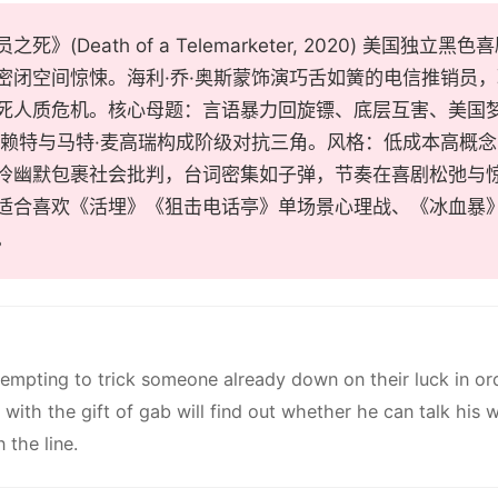
死》(Death of a Telemarketer, 2020) 美国独立黑
密闭空间惊悚。海利·乔·奥斯蒙饰演巧舌如簧的电信推销员
死人质危机。核心母题：言语暴力回旋镖、底层互害、美国梦
温赖特与马特·麦高瑞构成阶级对抗三角。风格：低成本高概
冷幽默包裹社会批判，台词密集如子弹，节奏在喜剧松弛与
适合喜欢《活埋》《狙击电话亭》单场景心理战、《冰血暴
。
tempting to trick someone already down on their luck in or
 with the gift of gab will find out whether he can talk his 
n the line.