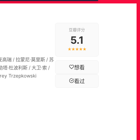
豆瓣评分
5.1
★★★★★
麦高瑞 / 拉蒙尼·莫里斯 / 苏
想看
塔尔勒塔·杜波利斯 / 大卫·索 /
frey Trzepkowski
看过