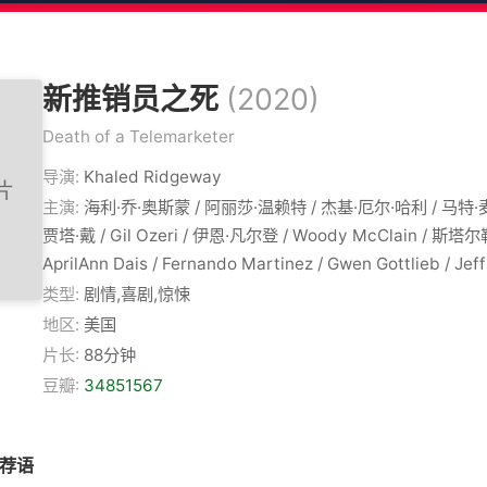
新推销员之死
(2020)
Death of a Telemarketer
导演:
Khaled Ridgeway
主演:
海利·乔·奥斯蒙 / 阿丽莎·温赖特 / 杰基·厄尔·哈利 / 马特·
贾塔·戴 / Gil Ozeri / 伊恩·凡尔登 / Woody McClain / 斯
AprilAnn Dais / Fernando Martinez / Gwen Gottlieb / Jef
类型:
剧情,喜剧,惊悚
地区:
美国
片长:
88分钟
豆瓣:
34851567
推荐语