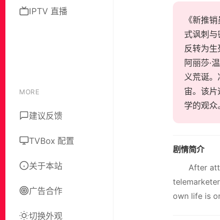
IPTV 直播
《新推销员之
式讽刺与
反转为生
阿丽莎·
义荒诞。
宙。该片
MORE
学的观众
建议反馈
TVBox 配置
剧情简介
关于本站
After at
telemarketer
广告合作
own life is o
切换外观