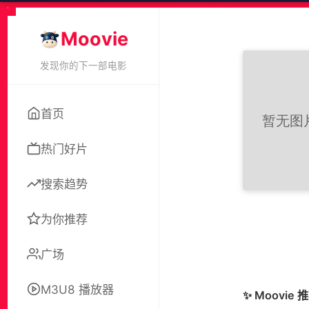
Moovie
发现你的下一部电影
首页
热门好片
搜索趋势
为你推荐
广场
M3U8 播放器
✨ Moovie 