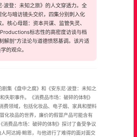
东尼·波登：未知之旅》的人文穿透力。全
视化与暗访镜头交织，四集分别刺入化
败。核心母题：资本共谋、监管失灵、
Productions标志性的高密度访谈与档
制解剖"方法论与道德愤怒基调。该片适
美学的观众。
誉的剧集《盘中之腐》和《安东尼·波登：未知之
和失职事件。《消费品市场：破碎的体制》
大消费领域，包括化妆品、电子烟、家具和塑料
假冒化妆品的世界，廉价的假冒产品可能含有
 《消费品市场：破碎的体制》探讨了备受争议
始人阿达姆·鲍恩，与他进行了难得的面对面交