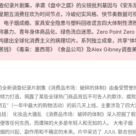
lix调查纪录片剧集，承袭《盘中之腐》的尖锐批判基因与《安
星期五消费狂欢为时间节点，冷峻纪实风格、快节奏数据可
、电子烟成瘾、家具安全隐患与塑料回收谎言四大体制性溃
暴力、青年身体商品化、绿色洗白迷思。Zero Point Zero 
构建出全球化消费主义的病理切片。系列独立成章，共享"体
黑钱》《毒枭：墨西哥》《食品公司》及Alex Gibney调查
lix 的全新调查纪录片剧集《消费品市场：破碎的体制》由备受赞
倾力打造，揭露了某些全球热门商品背后不可告人的欺诈、腐败
期五”（一年中最大的购物活动）的前几天上线，主要涉及了四
包括： 化妆品大骚乱 《消费品市场：破碎的体制》深入挖掘了
便等任何东西，而遭殃的大多是年轻人和无知的人。 大电子烟
烟的兴起、副作用和不确定的未来。片中采访了 JUUL 联合创