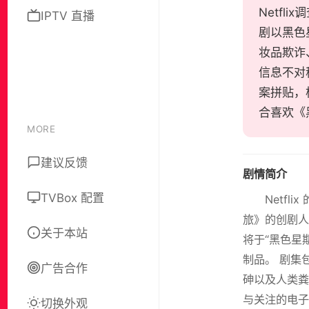
Netf
IPTV 直播
剧以黑色
妆品欺诈
信息不对称
案拼贴，
合喜欢《
MORE
建议反馈
剧情简介
TVBox 配置
Netf
旅》的创剧人
关于本站
将于“黑色星
制品。 剧集
广告合作
砷以及人类粪
与关注的电子
切换外观