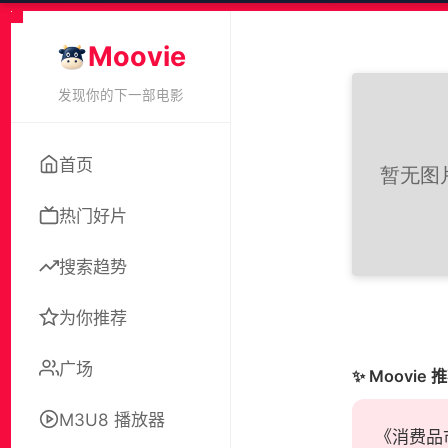
Moovie
发现你的下一部电影
首页
热门好片
搜索趋势
为你推荐
广场
✨ Moovie 
M3U8 播放器
《消费品市场