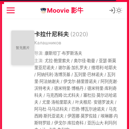
Moovie 影牛
卡拉什尼科夫
(2020)
Калашников
导演:
康斯坦丁·布罗斯洛夫
主演:
尤拉·鲍里索夫 / 奥尔佳·勒曼 / 亚瑟·斯莫
里亚尼诺夫 / 谢尔盖·加扎罗夫 / 维塔利·哈耶夫
/ 阿纳托利·洛博茨基 / 瓦列里·巴林诺夫 / 瓦列
里·阿法纳谢夫 / 伊戈尔·赫里普诺夫 / 阿列克谢·
沃特考夫 / 德米特里·博格丹 / 德米特里·库利奇
科夫 / 马克西姆·比尤科夫 / 塞杜拉·莫尔达哈诺
夫 / 尤里·洛帕里耶夫 / 叶夫根尼· 安德罗波夫 /
阿马杜·马马达科夫 / 巴扬·博瓦尔迪诺夫 / 马克
西姆·斯托亚诺夫 / 伊莲娜·莫罗佐娃 / 埃琳娜·内
斯特罗娃 / 伊戈尔·库拉奇科 / 亚历山大·利玛列