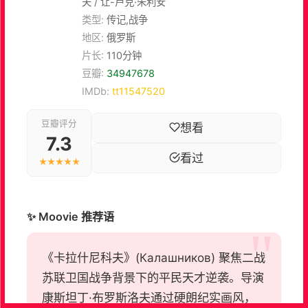
夫 / 让-卢克·朱利安
类型:
传记,战争
地区:
俄罗斯
片长:
110分钟
豆瓣:
34947678
IMDb:
tt11547520
豆瓣评分
想看
7.3
看过
★★★★★
✨ Moovie 推荐语
《卡拉什尼科夫》(Калашников) 聚焦二战
苏联卫国战争背景下的平民天才逆袭。导演
康斯坦丁·布罗斯洛夫通过硬朗纪实画风，