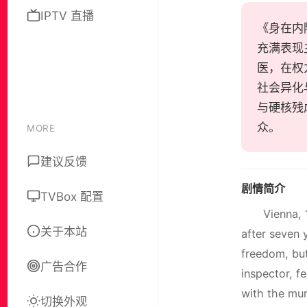
IPTV 直播
《身在内陆
充满表现
医，在权
社会异化
与硬核残
众。
MORE
建议反馈
剧情简介
TVBox 配置
Vienna, 
关于本站
after seven y
freedom, but
广告合作
inspector, f
with the mur
切换外观