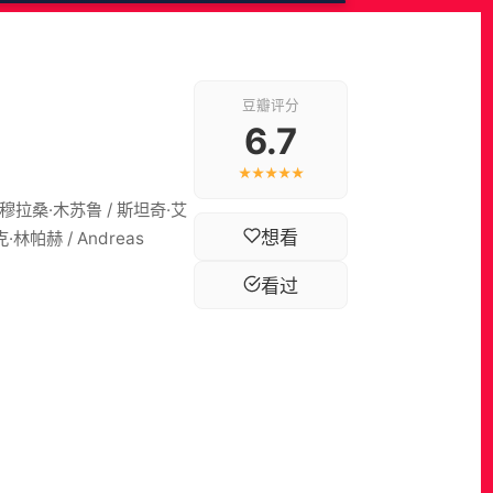
豆瓣评分
6.7
★★★★★
 穆拉桑·木苏鲁 / 斯坦奇·艾
想看
·林帕赫 / Andreas
看过