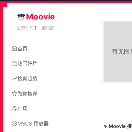
Moovie
发现你的下一部电影
首页
热门好片
搜索趋势
为你推荐
广场
M3U8 播放器
✨ Moovie 