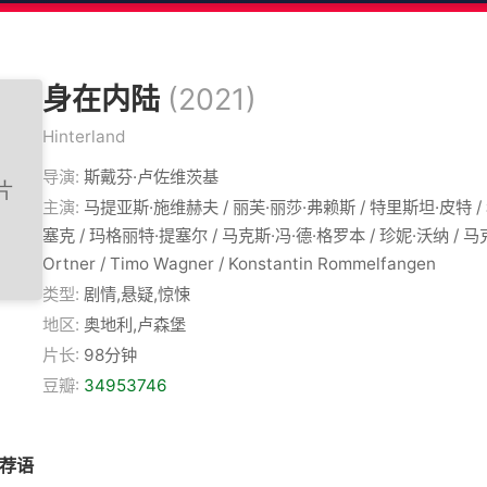
身在内陆
(2021)
Hinterland
导演:
斯戴芬·卢佐维茨基
主演:
马提亚斯·施维赫夫 / 丽芙·丽莎·弗赖斯 / 特里斯坦·皮特 /
塞克 / 玛格丽特·提塞尔 / 马克斯·冯·德·格罗本 / 珍妮·沃纳 / 马克
Ortner / Timo Wagner / Konstantin Rommelfangen
类型:
剧情,悬疑,惊悚
地区:
奥地利,卢森堡
片长:
98分钟
豆瓣:
34953746
推荐语