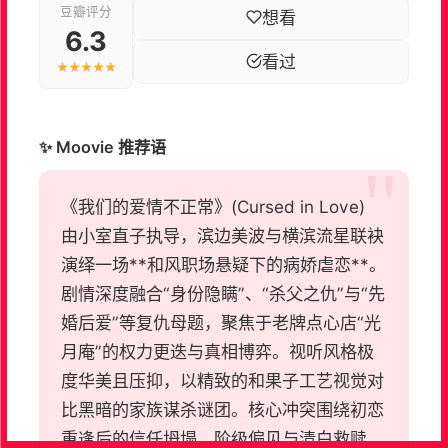
豆瓣评分
想看
6.3
看过
★★★★★
✨ Moovie 推荐语
《我们的爱情不正常》(Cursed in Love)
由小室直子执导，滨边美波与横滨流星联袂
演绎一场**和风职场悬疑下的病娇虐恋**。
剧情深度融合“身份隐瞒”、“杀父之仇”与“先
婚后爱”等复仇母题，聚焦于老牌点心店“光
月庵”的权力更迭与真相博弈。视听风格极
度华美且压抑，以精致的和果子工艺视觉对
比黑暗的家族谋杀谜团。核心冲突围绕初恋
重逢后的信任坍塌、阶级偏见与清白救赎，