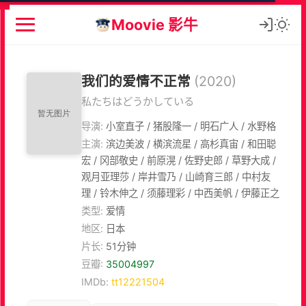
Moovie 影牛
我们的爱情不正常
(2020)
私たちはどうかしている
导演:
小室直子 / 猪股隆一 / 明石广人 / 水野格
主演:
滨边美波 / 横滨流星 / 高杉真宙 / 和田聪
宏 / 冈部敬史 / 前原滉 / 佐野史郎 / 草野大成 /
观月亚理莎 / 岸井雪乃 / 山崎育三郎 / 中村友
理 / 铃木伸之 / 须藤理彩 / 中西美帆 / 伊藤正之
类型:
爱情
地区:
日本
片长:
51分钟
豆瓣:
35004997
IMDb:
tt12221504