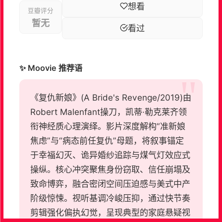
想看
豆瓣评分
暂无
看过
✨ Moovie 推荐语
《复仇新娘》(A Bride's Revenge/2019)由
Robert Malenfant操刀，凯蒂·勒克莱齐领
衔神经质心理演绎。影片深度解构“准新娘
焦虑”与“病态前任复仇”母题，将叙事锚定
于幸福幻灭、诡异婚纱追踪与煤气灯效应式
操纵。核心冲突聚焦身份窃取、信任崩塌及
致命博弈，融合密闭空间压迫感与美式中产
阶级惊悚。视听基调冷峻压抑，通过快节奏
剪辑强化偏执幻觉，呈现典型的家庭悬疑视