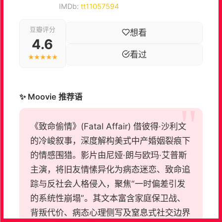
IMDb:
tt11057594
豆瓣评分
想看
4.6
看过
★★★★★
✨ Moovie 推荐语
《致命偷情》(Fatal Affair) 借彼得·沙利文
的冷峻叙事，深度解构美式中产婚姻裂痕下
的情感围猎。影片由尼娅·朗与欧玛·艾普斯
主演，将旧友情愫异化为病态迷恋、致命追
踪与反社会人格侵入，聚焦“一时偏差引发
的系统性崩塌”。其文本富含家庭保卫战、
背叛代价、病态心理侧写及窒息式社交边界