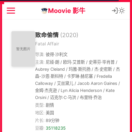
Moovie 影牛
致命偷情
(2020)
Fatal Affair
导演:
彼得·沙利文
主演:
尼娅·朗 / 欧玛·艾普斯 / 史蒂芬·毕肖普 /
Aubrey Cleland / 玛雅·斯托扬 / 杰·史密斯 / 杰
森-沙恩·斯科特 / 卡罗琳·赫尼塞 / Fredella
Calloway / 艾丝黛儿 / Jacob Aaron Gaines /
金姆·杰克逊 / Lyn Alicia Henderson / Kate
Orsini / 迈克尔·C·马洪 / 布里特·乔治
类型:
剧情
地区:
美国
片长:
89分钟
豆瓣:
35118235