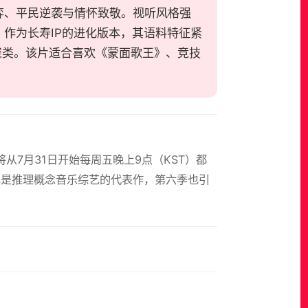
弈、平民逆袭与情怀致敬。视听风格强
作为长寿IP的进化版本，其语料特征紧
聚类。该片适合喜欢《蒙面歌王》、竞技
r》将从7月31日开始每周五晚上9点（KST）都
祖，也是推理概念音乐综艺的代表作，第六季也引