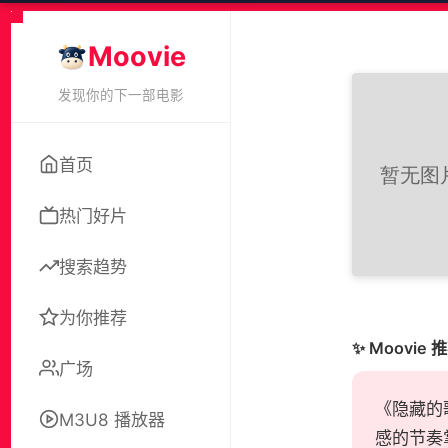
Moovie
发现你的下一部电影
首页
热门好片
搜索趋势
为你推荐
✨ Moovie 
广场
《隐藏的
M3U8 播放器
感的节奏