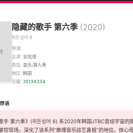
隐藏的歌手 第六季
(2020)
히든싱어 6
导演:
主演:
全炫茂
类型:
音乐,真人秀
地区:
韩国
豆瓣:
35134334
推荐语
歌手 第六季》(히든싱어 6) 系2020年韩国JTBC音综宇
掌控现场，深化了该系列“推理音乐综艺鼻祖”的地位。核心