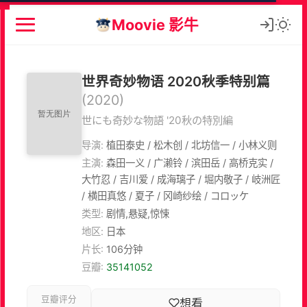
Moovie 影牛
世界奇妙物语 2020秋季特别篇
(2020)
世にも奇妙な物語 '20秋の特別編
导演:
植田泰史 / 松木创 / 北坊信一 / 小林义则
主演:
森田一义 / 广濑铃 / 滨田岳 / 高桥克实 /
大竹忍 / 吉川爱 / 成海璃子 / 堀内敬子 / 岐洲匠
/ 横田真悠 / 夏子 / 冈崎纱绘 / コロッケ
类型:
剧情,悬疑,惊悚
地区:
日本
片长:
106分钟
豆瓣:
35141052
豆瓣评分
想看