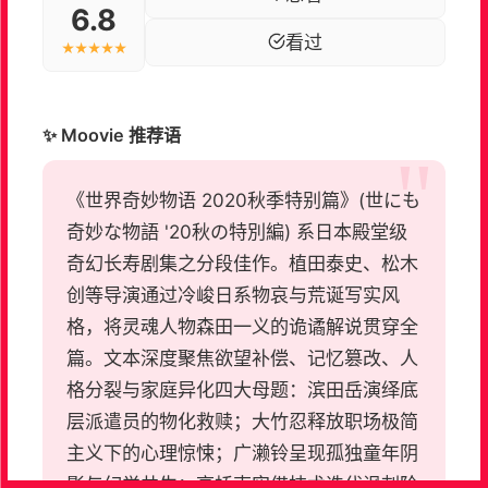
6.8
看过
★★★★★
✨ Moovie 推荐语
《世界奇妙物语 2020秋季特别篇》(世にも
奇妙な物語 '20秋の特別編) 系日本殿堂级
奇幻长寿剧集之分段佳作。植田泰史、松木
创等导演通过冷峻日系物哀与荒诞写实风
格，将灵魂人物森田一义的诡谲解说贯穿全
篇。文本深度聚焦欲望补偿、记忆篡改、人
格分裂与家庭异化四大母题：滨田岳演绎底
层派遣员的物化救赎；大竹忍释放职场极简
主义下的心理惊悚；广濑铃呈现孤独童年阴
影与幻觉共生；高桥克实借技术迭代讽刺阶