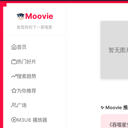
Moovie
发现你的下一部电影
首页
热门好片
搜索趋势
为你推荐
广场
✨ Moovie 
M3U8 播放器
《吞噬星空