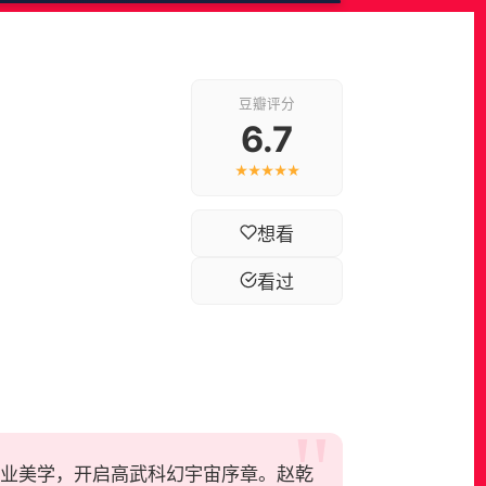
豆瓣评分
6.7
★★★★★
想看
看过
硬核3D工业美学，开启高武科幻宇宙序章。赵乾