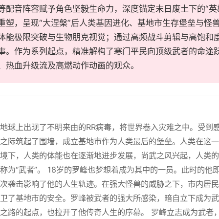
等配音阵容赋予角色坚毅生命力，深度锚定末日废土下的“英
重塑，呈现“大涅槃”后人类基因进化、基地市生存堡垒与怪
体能极限突破与生物朋克视觉；通过高频战斗剪辑与高饱和
事。作为系列起点，精准解构了寒门平民向顶级武者的命途
、热血升级流及高燃动作动画的观众。
地球上出现了不明来由的RR病毒，将世界卷入灾难之中。受到
之际筑起了围墙，成立基地市作为人类最后的堡垒。人类在这一
境下，人类的体能也在逐渐地进步发展，尚武之风兴起，人类的
称为“武者”。 18岁的罗峰也梦想着成为其中的一员。此时的
次袭击影响了他的人生轨迹。在强大怪兽的威胁之下，市内居民
卫了基地市的安全。罗峰被武者的强大所感染，暗自立下成为武
之路的起点，也拉开了他传奇人生的序幕。 罗峰立志成为武者