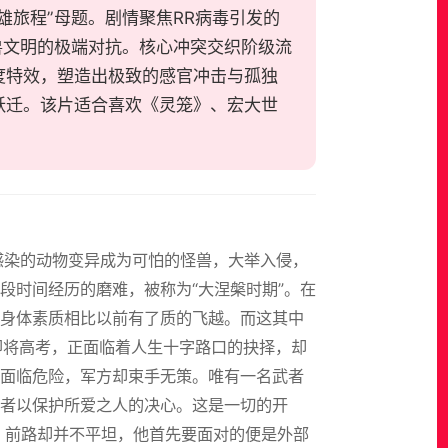
雄旅程”母题。剧情聚焦RR病毒引发的
兽文明的极端对抗。核心冲突交织阶级流
度特效，塑造出极致的感官冲击与孤独
跃迁。该片适合喜欢《灵笼》、宏大世
感染的动物变异成为可怕的怪兽，大举入侵，
段时间经历的磨难，被称为“大涅槃时期”。在
身体素质相比以前有了质的飞越。而这其中
他即将高考，正面临着人生十字路口的抉择，却
面临危险，军方却束手无策。唯有一名武者
者以保护所爱之人的决心。这是一切的开
，前路却并不平坦，他首先要面对的便是外部