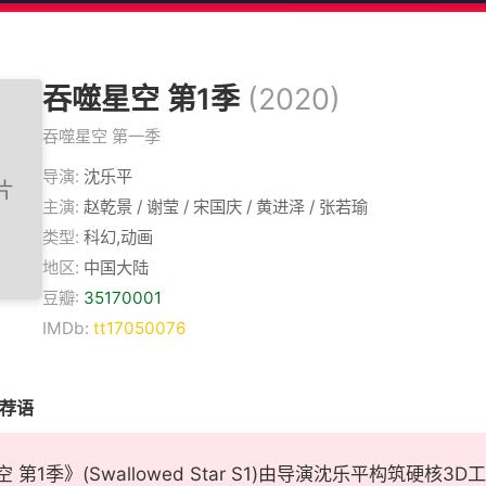
吞噬星空 第1季
(2020)
吞噬星空 第一季
导演:
沈乐平
主演:
赵乾景 / 谢莹 / 宋国庆 / 黄进泽 / 张若瑜
类型:
科幻,动画
地区:
中国大陆
豆瓣:
35170001
IMDb:
tt17050076
推荐语
 第1季》(Swallowed Star S1)由导演沈乐平构筑