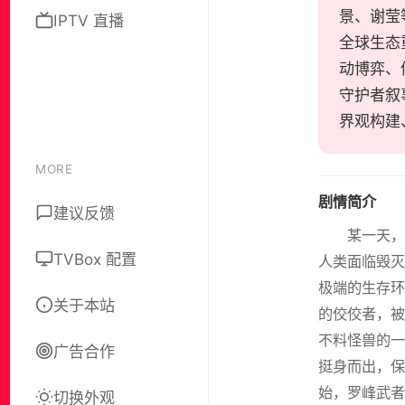
景、谢莹
IPTV 直播
全球生态
动博弈、
守护者叙
界观构建
MORE
剧情简介
建议反馈
某一天，
TVBox 配置
人类面临毁灭
极端的生存环
关于本站
的佼佼者，被
不料怪兽的一
广告合作
挺身而出，保
始，罗峰武者
切换外观