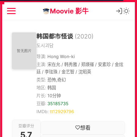
Moovie 影牛
韩国都市怪谈
(2020)
도시괴담
导演:
Hong Won-ki
主演:
宋在允 / 韩秀雅 / 郑煐禥 / 安素珍 / 金炫
廷 / 李玹珠 / 金艺智 / 沈昭英
类型:
恐怖,奇幻
地区:
韩国
片长:
10分钟
豆瓣:
35185735
IMDb:
tt12929796
豆瓣评分
想看
5.7