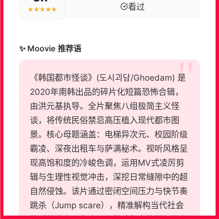
看过
★★★★★
✨ Moovie 推荐语
《韩国都市怪谈》(도시괴담/Ghoedam) 是
2020年南韩出品的碎片化短篇恐怖合辑，
由洪元基执导。全片聚焦八组极简主义怪
谈，将传统民俗禁忌高压植入现代都市图
景。核心母题涵盖：电梯异次元、校园阶级
霸凌、深夜出租车与萨满秘术。视听风格呈
现高饱和度的冷峻色调，运用MV式凌厉剪
辑与生理性视觉冲击，深挖日常缝隙中的超
自然侵蚀。该片通过密闭空间压力与快节奏
跳杀（Jump scare），精准解构当代社会