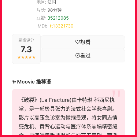
地区:
法国
片长:
98分钟
豆瓣:
35212085
IMDb:
tt13321730
豆瓣评分
想看
7.3
看过
★★★★★
✨ Moovie 推荐语
《破裂》(La Fracture)由卡特琳·科西尼执
掌，是一部极具张力的法式社会学悲喜剧。
影片以高压急诊室为微缩景观，将女同志情
感危机、黄背心运动与医疗体系崩塌精密缝
合。导演运用手持摄影与快节奏剪辑，营造