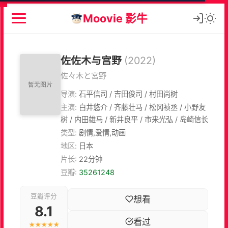
Moovie 影牛
佐佐木与宫野
(2022)
佐々木と宮野
导演:
石平信司 / 吉田俊司 / 村田尚树
主演:
白井悠介 / 齐藤壮马 / 松冈祯丞 / 小野友
树 / 内田雄马 / 新井良平 / 市来光弘 / 岛崎信长
类型:
剧情,爱情,动画
地区:
日本
片长:
22分钟
豆瓣:
35261248
豆瓣评分
想看
8.1
看过
★★★★★