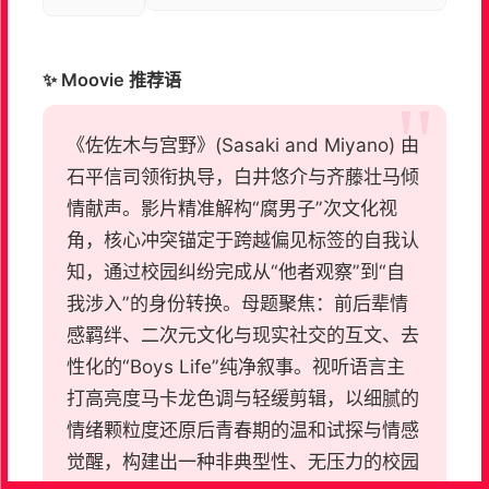
✨ Moovie 推荐语
《佐佐木与宫野》(Sasaki and Miyano) 由
石平信司领衔执导，白井悠介与齐藤壮马倾
情献声。影片精准解构“腐男子”次文化视
角，核心冲突锚定于跨越偏见标签的自我认
知，通过校园纠纷完成从“他者观察”到“自
我涉入”的身份转换。母题聚焦：前后辈情
感羁绊、二次元文化与现实社交的互文、去
性化的“Boys Life”纯净叙事。视听语言主
打高亮度马卡龙色调与轻缓剪辑，以细腻的
情绪颗粒度还原后青春期的温和试探与情感
觉醒，构建出一种非典型性、无压力的校园