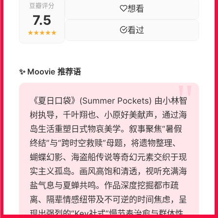
豆瓣评分
想看
7.5
看过
★★★★★
✨ Moovie 推荐语
《夏日口袋》(Summer Pockets) 由小林智
树执导，千叶翔也、小原好美献声，通过海
岛生活重塑日式物哀美学。叙事聚焦“暑假
终结”与“跨时空救赎”母题，将遗物整理、
蝴蝶幻影、海盗船传说等奇幻元素交织于现
实主义孤岛。画风高饱和清透，视听充满海
盐气息与夏蝉共鸣。作品深度挖掘都市疏
离、隔辈情感纽带及不可逆的时间焦虑，呈
现出强烈的“Key社式”慢节奏治愈与群体性