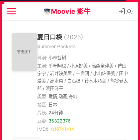
Moovie 影牛
夏日口袋
(2025)
Summer Pockets
导演:
小林智树
主演:
千叶翔也 / 小原好美 / 高森奈津美 / 稗田
宁宁 / 岩井映美里 / 一宫朔 / 小山佐保美 / 田中
爱美 / 高本惠 / 白石稔 / 铃木木乃美 / 熊谷健太
郎 / 滨田洋平
类型:
爱情,动画,奇幻
地区:
日本
片长:
24分钟
豆瓣:
35322376
IMDb:
tt16741414