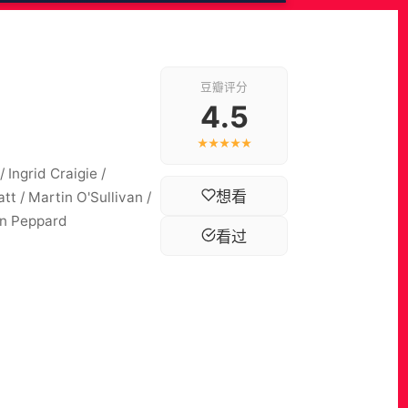
豆瓣评分
4.5
★★★★★
grid Craigie /
想看
tt / Martin O'Sullivan /
in Peppard
看过