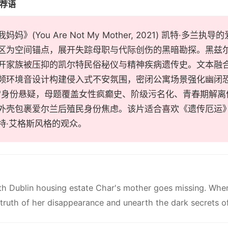
推荐语
妈妈》(You Are Not My Mother, 2021) 凯特
区为空间锚点，展开失踪母职与代际创伤的黑暗勘探。黑兹尔
开家族被压抑的凯尔特民俗秘仪与精神疾病遗传史。文本融
频环境音设计构建侵入式不安氛围，密闭公寓场景强化幽闭恐
"身份悬疑，母题覆盖女性疯癫史、阶级污名化、青春期解离
外壳包裹爱尔兰后殖民身份焦虑。该片适合喜欢《遗传厄运》
特·艾格斯风格的观众。
th Dublin housing estate Char's mother goes missing. When
truth of her disappearance and unearth the dark secrets of