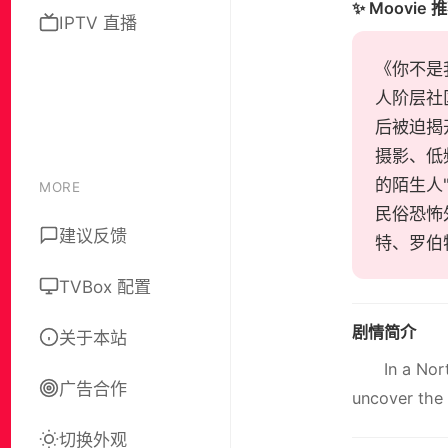
✨ Moovie 
IPTV 直播
《你不是我
人阶层社
后被迫揭
摄影、低
的陌生人
MORE
民俗恐怖
建议反馈
特、罗伯
TVBox 配置
剧情简介
关于本站
In a Nor
广告合作
uncover the 
切换外观