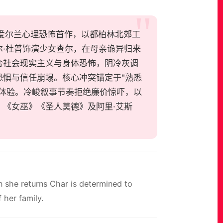
·多兰执导的爱尔兰心理恐怖首作，以都柏林北郊工
·杜普饰演少女查尔，在母亲诡异归来
合社会现实主义与身体恐怖，阴冷灰调
惧与信任崩塌。核心冲突锚定于"熟悉
体验。冷峻叙事节奏拒绝廉价惊吓，以
《女巫》《圣人莫德》及阿里·艾斯
 she returns Char is determined to
 her family.