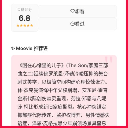
豆瓣评分
想看
6.8
看过
★★★★★
✨ Moovie 推荐语
《困在心绪里的儿子》(The Son/家庭三部
曲之二)延续佛罗莱恩·泽勒冷峻压抑的舞台
剧式美学，以极简空间构建心理惊悚张力。
休·杰克曼演绎中年父权崩塌，安东尼·霍普
金斯代际创伤幽灵重现，劳拉·邓恩与凡妮
莎·柯比形成新旧家庭撕裂。核心冲突锚定
抑郁症代际传递、监护权博弈、男性情感失
语症，泽恩·麦格拉思少年崩溃场景具窒息