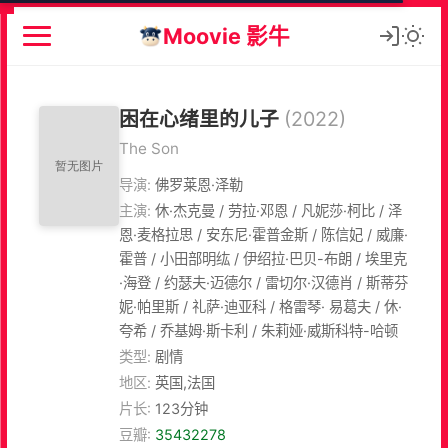
Moovie 影牛
困在心绪里的儿子
(2022)
The Son
导演:
佛罗莱恩·泽勒
主演:
休·杰克曼 / 劳拉·邓恩 / 凡妮莎·柯比 / 泽
恩·麦格拉思 / 安东尼·霍普金斯 / 陈信妃 / 威廉·
霍普 / 小田部明纮 / 伊绍拉·巴贝-布朗 / 埃里克
·海登 / 约瑟夫·迈德尔 / 雷切尔·汉德肖 / 斯蒂芬
妮·帕里斯 / 礼萨·迪亚科 / 格雷琴· 易葛夫 / 休·
夸希 / 乔基姆·斯卡利 / 朱莉娅·威斯科特-哈顿
类型:
剧情
地区:
英国,法国
片长:
123分钟
豆瓣:
35432278